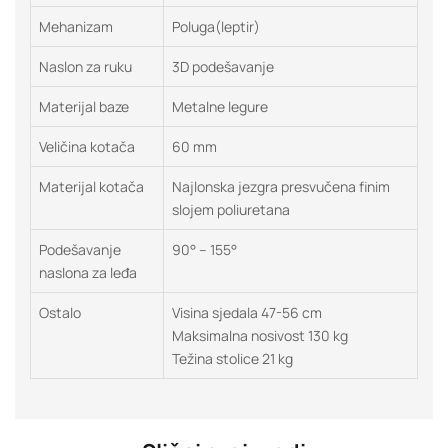
Mehanizam
Poluga(leptir)
Naslon za ruku
3D podešavanje
Materijal baze
Metalne legure
Veličina kotača
60 mm
Materijal kotača
Najlonska jezgra presvučena finim
slojem poliuretana
Podešavanje
90° – 155°
naslona za leđa
Ostalo
Visina sjedala 47-56 cm
Maksimalna nosivost 130 kg
Težina stolice 21 kg