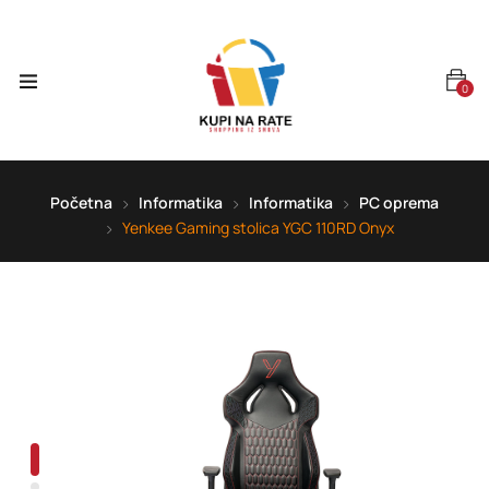
0
Početna
Informatika
Informatika
PC oprema
Yenkee Gaming stolica YGC 110RD Onyx