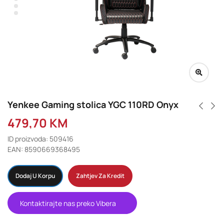
Yenkee Gaming stolica YGC 110RD Onyx
479,70
KM
ID proizvoda: 509416
EAN: 8590669368495
Dodaj U Korpu
Zahtjev Za Kredit
Kontaktirajte nas preko Vibera