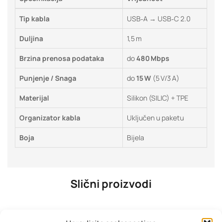
Tip kabla
USB‑A → USB‑C 2.0
Duljina
1,5 m
Brzina prenosa podataka
do
480 Mbps
Punjenje / Snaga
do
15 W
(5 V/3 A)
Materijal
Silikon (SILIC) + TPE
Organizator kabla
Uključen u paketu
Boja
Bijela
Slični proizvodi