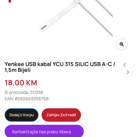
Yenkee USB kabal YCU 315 SILIC USB A-C /
1,5m Bijeli
18,00
KM
ID proizvoda: 511358
EAN: 8590669356768
Dodaj U Korpu
Zahtjev Za Kredit
Kontaktirajte nas preko Vibera