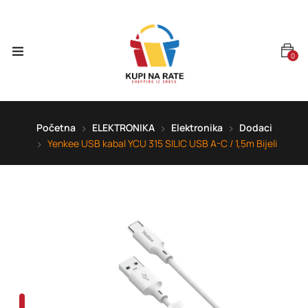
0
Početna
ELEKTRONIKA
Elektronika
Dodaci
Yenkee USB kabal YCU 315 SILIC USB A-C / 1,5m Bijeli