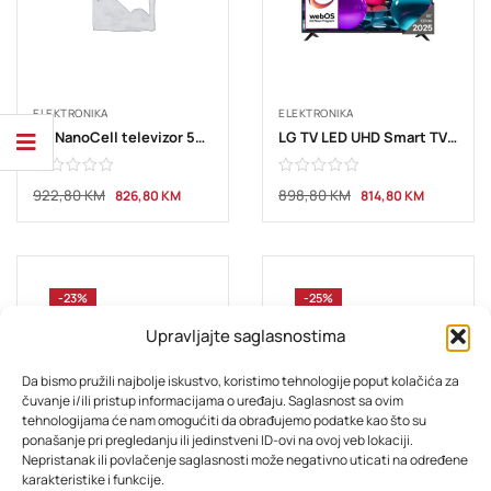
ELEKTRONIKA
ELEKTRONIKA
LG NanoCell televizor 55NU800B3LA, 4K Ultra HD, Smart TV, webOS 26, ?7 AI Processor 4K Gen9, HDR10 / HLG, 2.0ch 20W,
LG TV LED UHD Smart TV 55” 55UA73003LA
922,80
KM
898,80
KM
826,80
KM
814,80
KM
-23%
-25%
Upravljajte saglasnostima
Da bismo pružili najbolje iskustvo, koristimo tehnologije poput kolačića za
čuvanje i/ili pristup informacijama o uređaju. Saglasnost sa ovim
tehnologijama će nam omogućiti da obrađujemo podatke kao što su
ponašanje pri pregledanju ili jedinstveni ID-ovi na ovoj veb lokaciji.
Nepristanak ili povlačenje saglasnosti može negativno uticati na određene
ELEKTRONIKA
ELEKTRONIKA
karakteristike i funkcije.