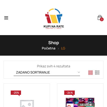
0
Shop
Početna
LG
Prikaz svih 4 rezultata
-25%
-24%