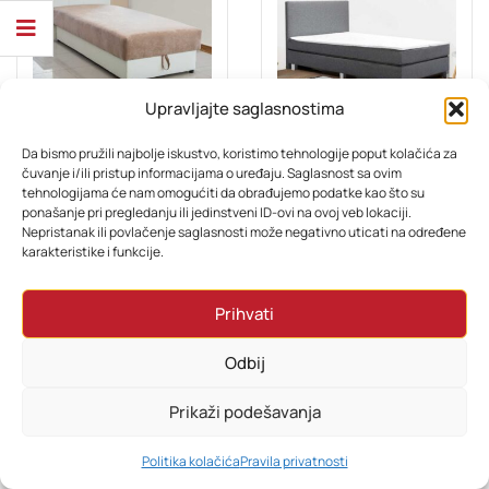
Upravljajte saglasnostima
KREVET SAMAC
BOXSPRING KREVETI
Da bismo pružili najbolje iskustvo, koristimo tehnologije poput kolačića za
Francuski Ležaj VENEDIG 90×200
KREVET ALTA 90X200
čuvanje i/ili pristup informacijama o uređaju. Saglasnost sa ovim
tehnologijama će nam omogućiti da obrađujemo podatke kao što su
Ocjenjeno
Ocjenjeno
ponašanje pri pregledanju ili jedinstveni ID-ovi na ovoj veb lokaciji.
569,00
KM
530,00
KM
3.00
3.00
Nepristanak ili povlačenje saglasnosti može negativno uticati na određene
od 5
od 5
karakteristike i funkcije.
Prihvati
Odbij
Prikaži podešavanja
0
Politika kolačića
Pravila privatnosti
HOME
PRETRAŽI
KORPA
MOJ RAČUN