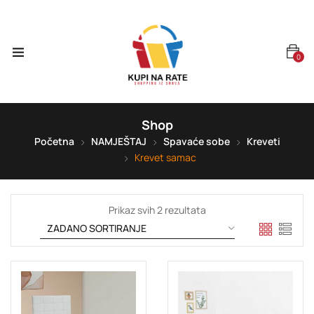
0
Shop
Početna
NAMJEŠTAJ
Spavaće sobe
Kreveti
Krevet samac
Prikaz svih 2 rezultata