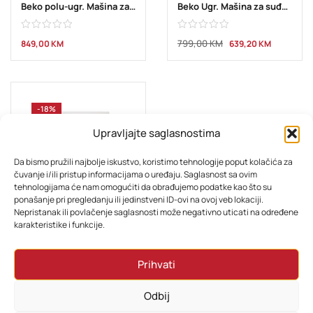
Beko polu-ugr. Mašina za suđe BDSN 153E3 X
Beko Ugr. Mašina za suđe DIN34330
799,00
KM
849,00
KM
639,20
KM
-18%
Upravljajte saglasnostima
Da bismo pružili najbolje iskustvo, koristimo tehnologije poput kolačića za
čuvanje i/ili pristup informacijama o uređaju. Saglasnost sa ovim
tehnologijama će nam omogućiti da obrađujemo podatke kao što su
ponašanje pri pregledanju ili jedinstveni ID-ovi na ovoj veb lokaciji.
Nepristanak ili povlačenje saglasnosti može negativno uticati na određene
MAŠINE ZA SUĐE
karakteristike i funkcije.
Beko Ugr. mašina za suđe DIN35330
Prihvati
849,00
KM
696,18
KM
Odbij