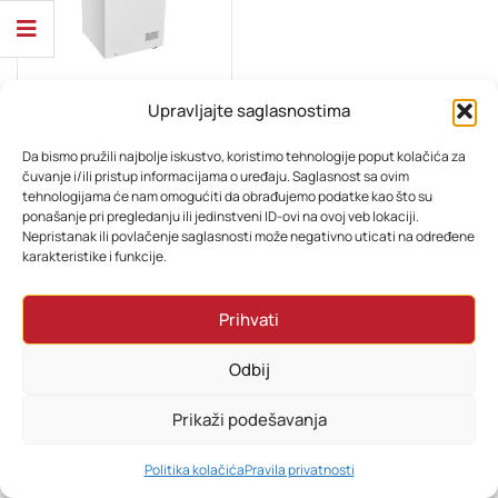
Upravljajte saglasnostima
BIJELA TEHNIKA
Beko Zamrzivač CF100EWN
Da bismo pružili najbolje iskustvo, koristimo tehnologije poput kolačića za
čuvanje i/ili pristup informacijama o uređaju. Saglasnost sa ovim
tehnologijama će nam omogućiti da obrađujemo podatke kao što su
526,80
KM
421,44
KM
ponašanje pri pregledanju ili jedinstveni ID-ovi na ovoj veb lokaciji.
Nepristanak ili povlačenje saglasnosti može negativno uticati na određene
karakteristike i funkcije.
Prihvati
Odbij
Prikaži podešavanja
0
Politika kolačića
Pravila privatnosti
HOME
PRETRAŽI
KORPA
MOJ RAČUN