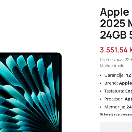
Apple
2025 
24GB 
3.551,54
ID proizvoda: 22
Marka: Apple
Garancija:
12
Brend:
Apple
Tastatura:
En
Procesor:
Ap
Memorija:
24
Oštećenja uzrokovana