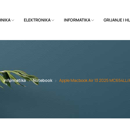
EHNIKA
ELEKTRONIKA
INFORMATIKA
GRIJANJE I 
Informatika
Notebook
Apple Macbook Air 13 2025 MC654LL/A