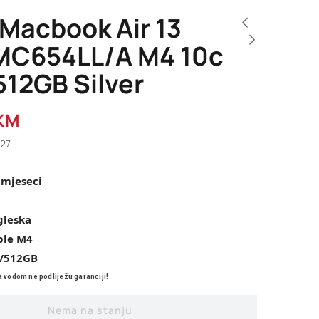
 Macbook Air 13
MC654LL/A M4 10c
512GB Silver
KM
927
 mjeseci
gleska
ple M4
/512GB
 vodom ne podliježu garanciji!
Nema na stanju