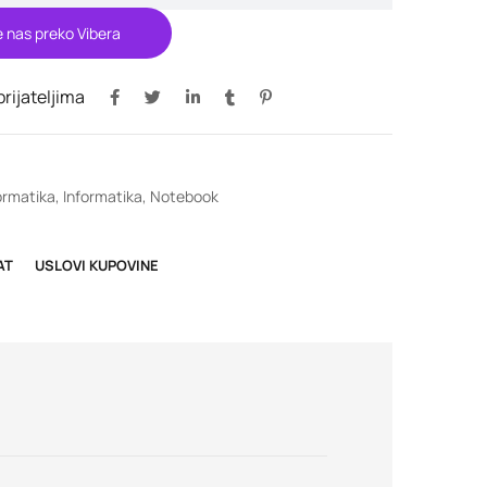
e nas preko Vibera
 prijateljima
ormatika
,
Informatika
,
Notebook
AT
USLOVI KUPOVINE