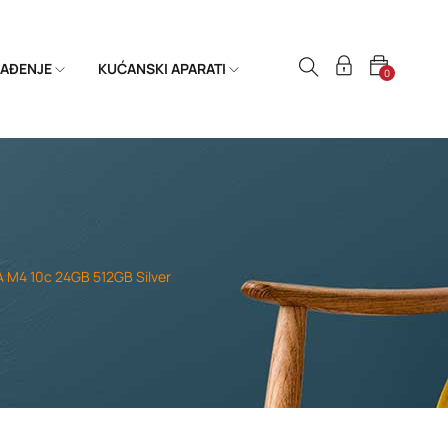
HLAĐENJE
KUĆANSKI APARATI
0
 M4 10c 24GB 512GB Silver