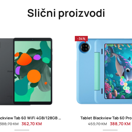
Slični proizvodi
-34%
Tablet Blackview Tab 60 WiFi 4GB/128GB 10.1” Gray
Tablet Blackview Tab 60 Pro
362,70
KM
388,70
KM
388,70
KM
453,70
KM