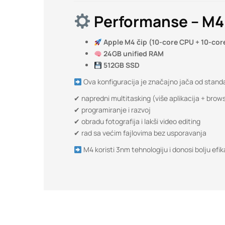
Performanse – M4
Apple M4 čip (10-core CPU + 10-cor
24GB unified RAM
512GB SSD
Ova konfiguracija je značajno jača od stan
✔ napredni multitasking (više aplikacija + brows
✔ programiranje i razvoj
✔ obradu fotografija i lakši video editing
✔ rad sa većim fajlovima bez usporavanja
M4 koristi 3nm tehnologiju i donosi bolju efika