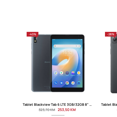
-40%
-28%
Tablet Blackview Tab 6 LTE 3GB/32GB 8” Truffle Gray
253,50
KM
323,70
KM