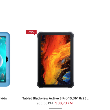
-27%
-40%
 kids
Tablet Blackview Active 8 Pro 10,36” 8/256 LTE
908,70
KM
955,50
KM