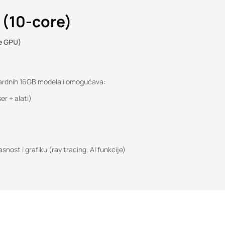
 (10-core)
e GPU)
dardnih 16GB modela i omogućava:
er + alati)
snost i grafiku (ray tracing, AI funkcije)