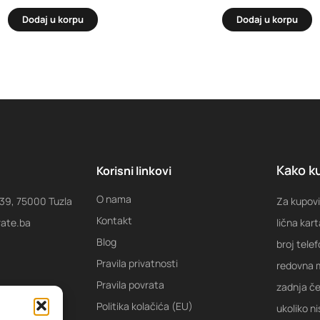
Dodaj u korpu
Dodaj u korpu
Kako ku
Korisni linkovi
O nama
 39, 75000 Tuzla
Za kupovi
Kontakt
rate.ba
lična kart
Blog
broj tele
Pravila privatnosti
redovna m
Pravila povrata
zadnja ček
Politika kolačića (EU)
ukoliko ni