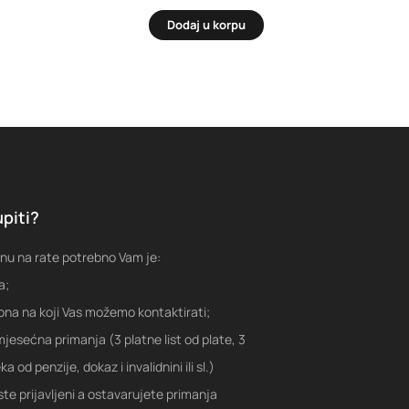
Dodaj u korpu
piti?
nu na rate potrebno Vam je:
a;
fona na koji Vas možemo kontaktirati;
jesećna primanja (3 platne list od plate, 3
a od penzije, dokaz i invalidnini ili sl.)
ste prijavljeni a ostavarujete primanja