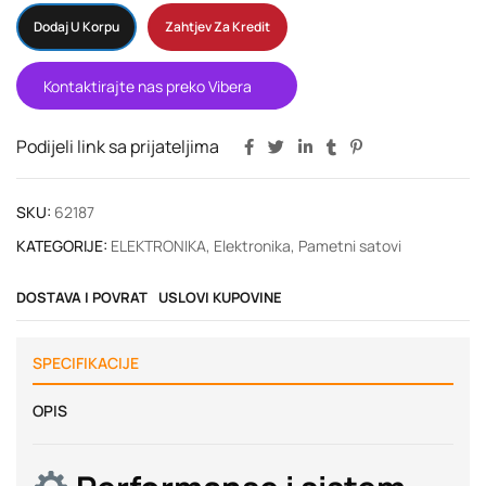
Dodaj U Korpu
Zahtjev Za Kredit
Kontaktirajte nas preko Vibera
Podijeli link sa prijateljima
SKU:
62187
KATEGORIJE:
ELEKTRONIKA
,
Elektronika
,
Pametni satovi
DOSTAVA I POVRAT
USLOVI KUPOVINE
SPECIFIKACIJE
OPIS