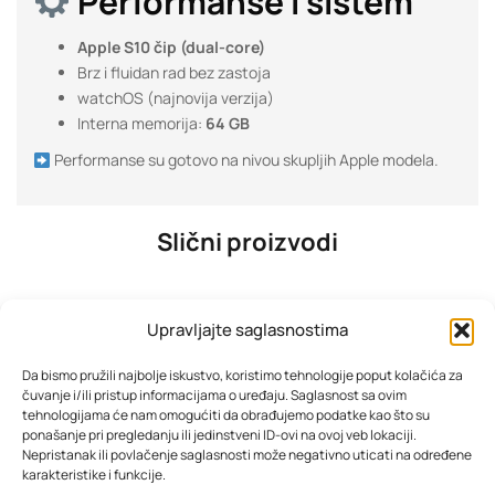
Performanse i sistem
Apple S10 čip (dual-core)
Brz i fluidan rad bez zastoja
watchOS (najnovija verzija)
Interna memorija:
64 GB
Performanse su gotovo na nivou skupljih Apple modela.
Slični proizvodi
Upravljajte saglasnostima
Da bismo pružili najbolje iskustvo, koristimo tehnologije poput kolačića za
čuvanje i/ili pristup informacijama o uređaju. Saglasnost sa ovim
tehnologijama će nam omogućiti da obrađujemo podatke kao što su
ponašanje pri pregledanju ili jedinstveni ID-ovi na ovoj veb lokaciji.
Nepristanak ili povlačenje saglasnosti može negativno uticati na određene
karakteristike i funkcije.