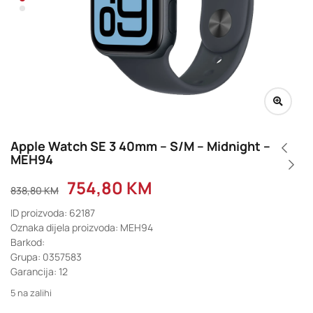
Apple Watch SE 3 40mm – S/M – Midnight –
MEH94
754,80
KM
838,80
KM
ID proizvoda: 62187
Oznaka dijela proizvoda: MEH94
Barkod:
Grupa: 0357583
Garancija: 12
5 na zalihi