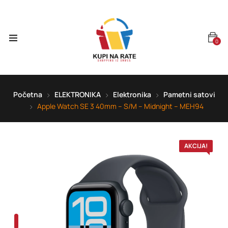
0
Početna
ELEKTRONIKA
Elektronika
Pametni satovi
Apple Watch SE 3 40mm – S/M – Midnight – MEH94
AKCIJA!