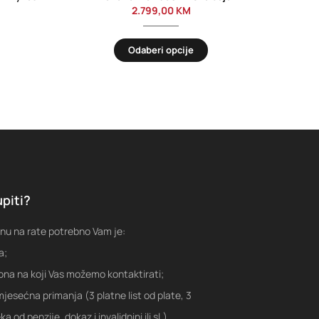
2.799,00
KM
Odaberi opcije
piti?
nu na rate potrebno Vam je:
a;
fona na koji Vas možemo kontaktirati;
jesećna primanja (3 platne list od plate, 3
a od penzije, dokaz i invalidnini ili sl.)