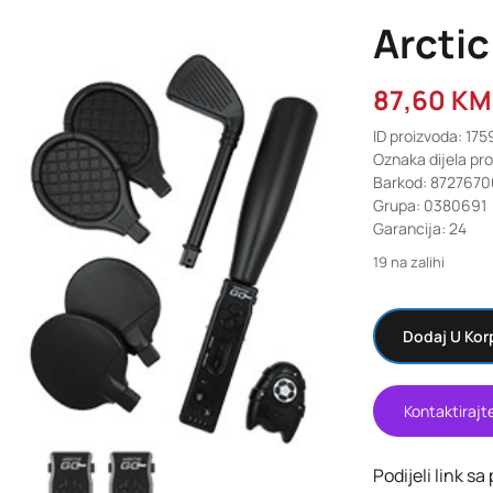
Arctic
87,60
KM
ID proizvoda: 17
Oznaka dijela pr
Barkod: 8727670
Grupa: 0380691
Garancija: 24
19 na zalihi
Dodaj U Kor
Kontaktirajt
Podijeli link sa