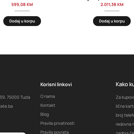
599,08
KM
2.011,38
KM
Dodaj u korpu
Dodaj u korpu
Kako ku
Korisni linkovi
O nama
 39, 75000 Tuzla
Za kupovi
Kontakt
rate.ba
lična kart
Blog
broj tele
Pravila privatnosti
redovna m
Pravila povrata
zadnja ček