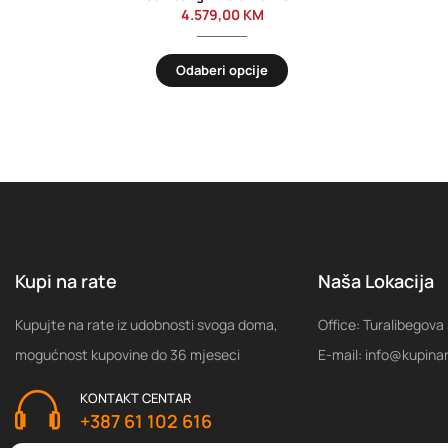
4.579,00
KM
Odaberi opcije
Kupi na rate
Naša Lokacija
Kupujte na rate iz udobnosti svoga doma,
Office: Turalibegova
mogućnost kupovine do 36 mjeseci
E-mail: info@kupina
KONTAKT CENTAR
+387 61 102 616