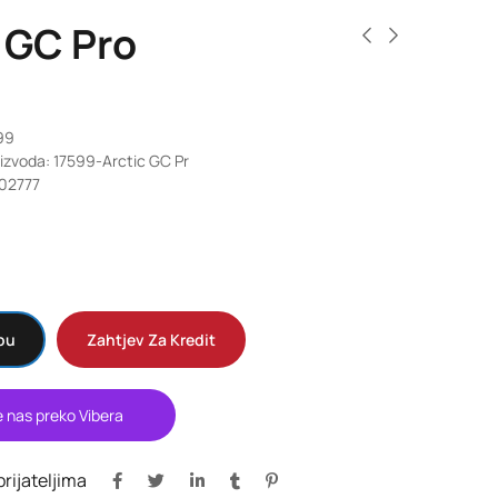
 GC Pro
599
oizvoda: 17599-Arctic GC Pr
02777
pu
Zahtjev Za Kredit
e nas preko Vibera
 prijateljima