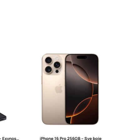
Samsung Z Flip7 FE 256GB Black – Exynos 2400, 50MP Kamera
iPhone 16 Pro 256GB – Sve boje