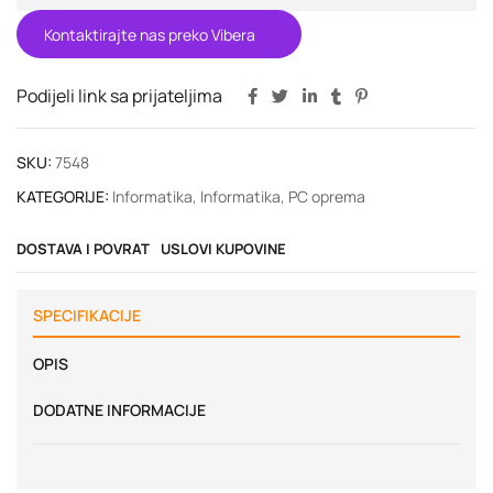
Kontaktirajte nas preko Vibera
Podijeli link sa prijateljima
SKU:
7548
KATEGORIJE:
Informatika
,
Informatika
,
PC oprema
DOSTAVA I POVRAT
USLOVI KUPOVINE
SPECIFIKACIJE
OPIS
DODATNE INFORMACIJE