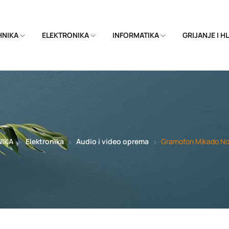
EHNIKA
ELEKTRONIKA
INFORMATIKA
GRIJANJE I 
NIKA
Elektronika
Audio i video oprema
Gramofon Mikado No