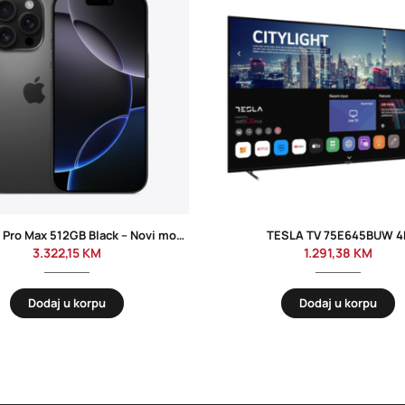
iPhone 16 Pro Max 512GB Black – Novi model
TESLA TV 75E645BUW 4
3.322,15
KM
1.291,38
KM
Dodaj u korpu
Dodaj u korpu