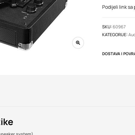
Podijeli link sa
SKU:
60967
KATEGORIJE:
Aud
DOSTAVA I POVR
ike
 speaker system)