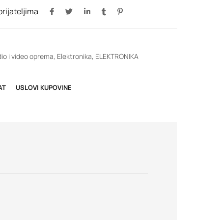
 prijateljima
io i video oprema
,
Elektronika
,
ELEKTRONIKA
AT
USLOVI KUPOVINE