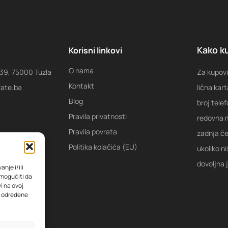
Kako ku
Korisni linkovi
O nama
 39, 75000 Tuzla
Za kupovi
Kontakt
rate.ba
lična kart
Blog
broj tele
Pravila privatnosti
redovna m
Pravila povrata
zadnja ček
Politika kolačića (EU)
ukoliko ni
dovoljna 
nje i/ili
omogućiti da
i na ovoj
na određene