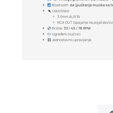
Bluetooth:
da (puštanje muzike sa t
Ulazi/izlazi:
3.5mm AUX IN
RCA OUT (spajanje na pojačalo/zv
Brzine:
33 / 45 / 78 RPM
Ugrađeni zvučnici
Jednostavno upravljanje