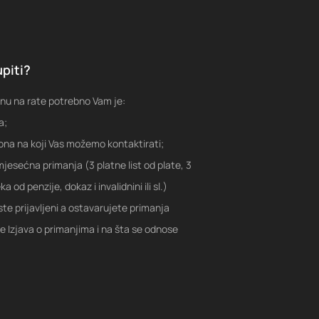
piti?
nu na rate potrebno Vam je:
a;
fona na koji Vas možemo kontaktirati;
jesećna primanja (3 platne list od plate, 3
a od penzije, dokaz i invalidnini ili sl.)
ste prijavljeni a ostavarujete primanja
je Izjava o primanjima i na šta se odnose