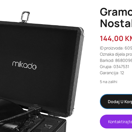
Gramo
Nosta
144,00
K
ID proizvoda: 60
Oznaka dijela pr
Barkod: 868009
Grupa: 0347531
Garancija: 12
5 na zalihi
Dodaj U Kor
Kontaktirajt