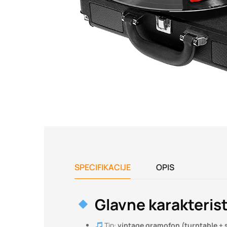
SPECIFIKACIJE
OPIS
Glavne karakterist
Tip:
vintage gramofon (turntable +