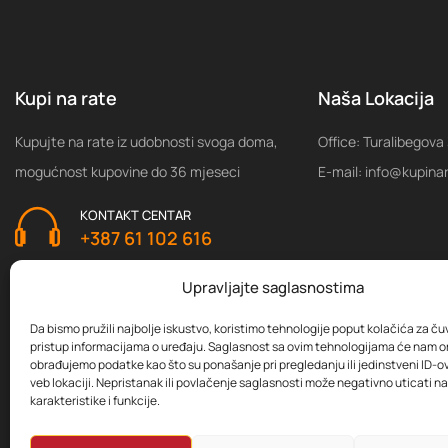
Kupi na rate
Naša Lokacija
Kupujte na rate iz udobnosti svoga doma,
Office: Turalibegova
mogućnost kupovine do 36 mjeseci
E-mail: info@kupina
KONTAKT CENTAR
+387 61 102 616
Upravljajte saglasnostima
Da bismo pružili najbolje iskustvo, koristimo tehnologije poput kolačića za čuva
pristup informacijama o uređaju. Saglasnost sa ovim tehnologijama će nam 
obrađujemo podatke kao što su ponašanje pri pregledanju ili jedinstveni ID-ov
veb lokaciji. Nepristanak ili povlačenje saglasnosti može negativno uticati 
karakteristike i funkcije.