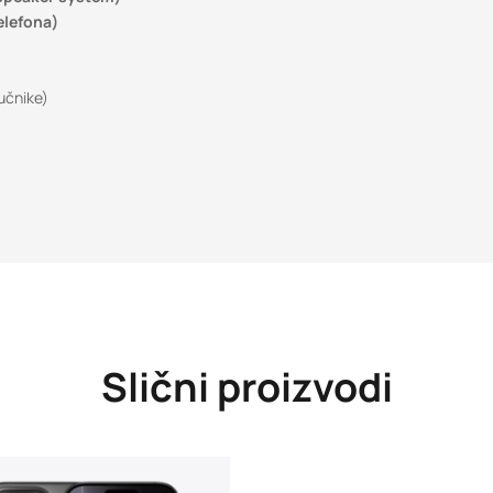
elefona)
učnike)
Slični proizvodi