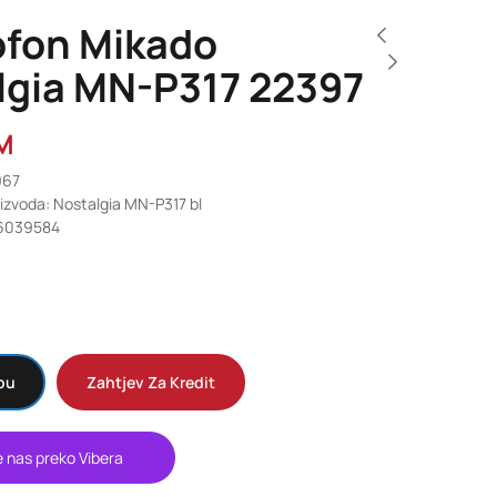
fon Mikado
lgia MN-P317 22397
M
967
oizvoda: Nostalgia MN-P317 bl
6039584
pu
Zahtjev Za Kredit
e nas preko Vibera