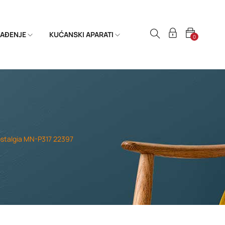
HLAĐENJE
KUĆANSKI APARATI
0
stalgia MN-P317 22397