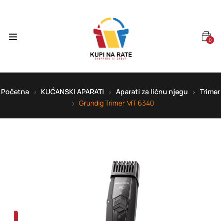
0
Početna
KUĆANSKI APARATI
Aparati za ličnu njegu
Trimer
Grundig Trimer MT 6340