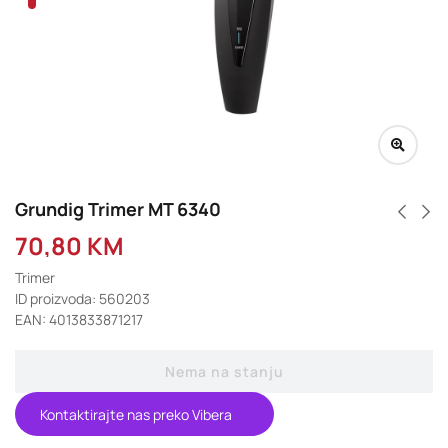
Grundig Trimer MT 6340
70,80
KM
Trimer
ID proizvoda: 560203
EAN: 4013833871217
Nema na stanju
Kontaktirajte nas preko Vibera