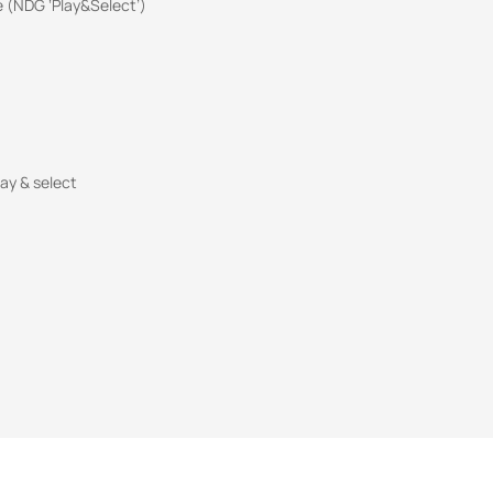
e (NDG ‘Play&Select’)
ay & select