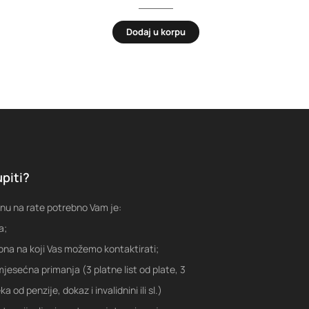
Dodaj u korpu
piti?
nu na rate potrebno Vam je:
a;
fona na koji Vas možemo kontaktirati;
jesećna primanja (3 platne list od plate, 3
a od penzije, dokaz i invalidnini ili sl.)