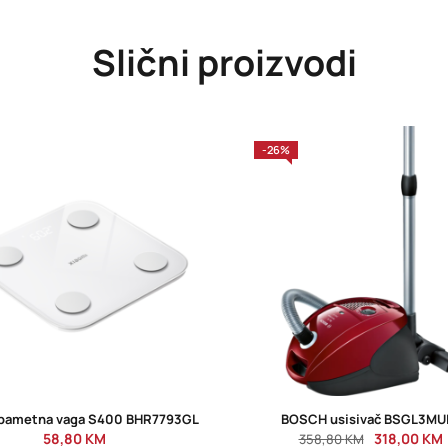
Slični proizvodi
-26%
 pametna vaga S400 BHR7793GL
BOSCH usisivač BSGL3MU
58,80
KM
318,00
KM
358,80
KM