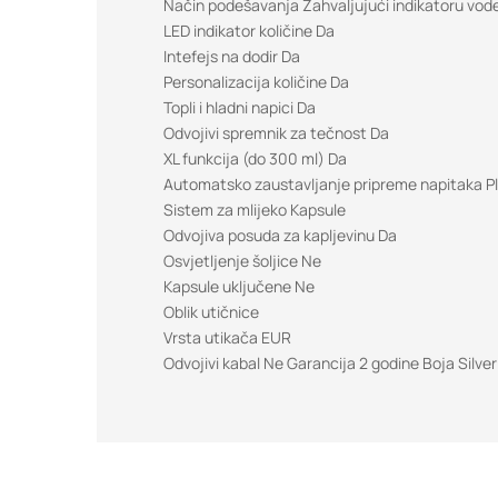
Način podešavanja Zahvaljujući indikatoru vod
LED indikator količine Da
Intefejs na dodir Da
Personalizacija količine Da
Topli i hladni napici Da
Odvojivi spremnik za tečnost Da
XL funkcija (do 300 ml) Da
Automatsko zaustavljanje pripreme napitaka Pl
Sistem za mlijeko Kapsule
Odvojiva posuda za kapljevinu Da
Osvjetljenje šoljice Ne
Kapsule uključene Ne
Oblik utičnice
Vrsta utikača EUR
Odvojivi kabal Ne Garancija 2 godine Boja Silver