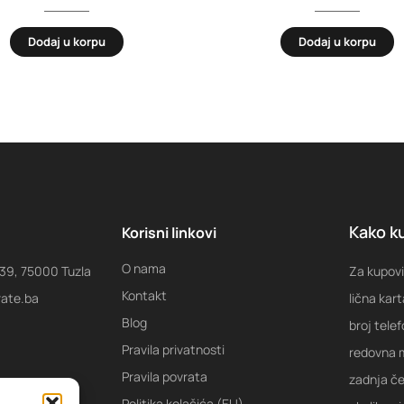
Dodaj u korpu
Dodaj u korpu
Kako ku
Korisni linkovi
O nama
 39, 75000 Tuzla
Za kupovi
Kontakt
rate.ba
lična kart
Blog
broj tele
Pravila privatnosti
redovna m
Pravila povrata
zadnja ček
Politika kolačića (EU)