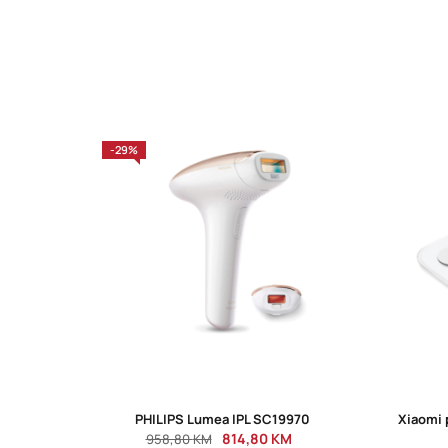
-29%
PHILIPS Lumea IPL SC19970
Xiaomi
814,80
KM
958,80
KM