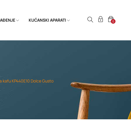
HLAĐENJE
KUĆANSKI APARATI
0
a kafu KP440E10 Dolce Gusto