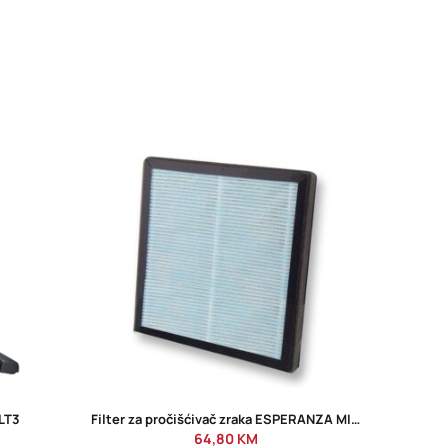
-37%
LT3
Filter za pročišćivač zraka ESPERANZA MISTRAL FILTER H11 EHP004H11
PHILI
64,80
KM