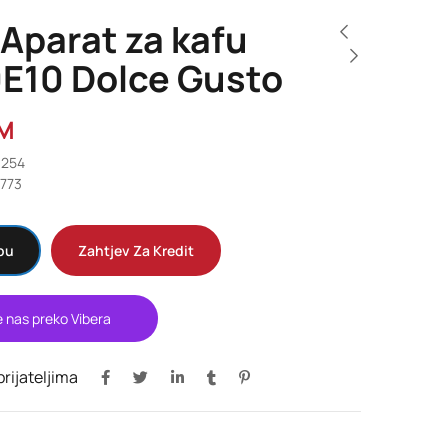
Aparat za kafu
E10 Dolce Gusto
M
9254
8773
pu
Zahtjev Za Kredit
e nas preko Vibera
 prijateljima