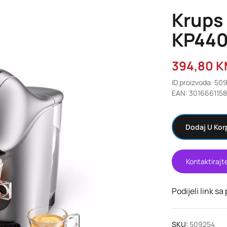
Krups 
KP440
394,80
K
ID proizvoda: 50
EAN: 301666115
Dodaj U Kor
Kontaktirajt
Podijeli link sa
SKU:
509254