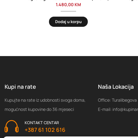
1.480,00
KM
Dodaj u korpu
Kupi na rate
Naša Lokacija
Kupujte na rate iz udobnosti svoga doma,
Office: Turalibegova
mogućnost kupovine do 36 mjeseci
E-mail: info@kupina
KONTAKT CENTAR
+387 61 102 616