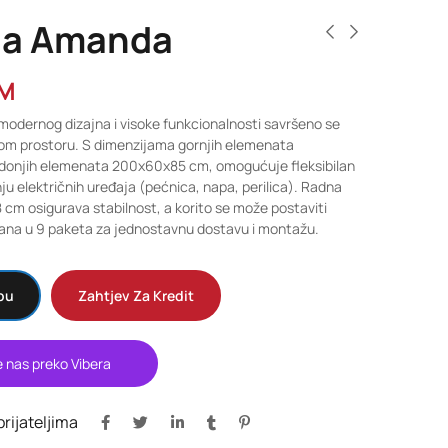
ja Amanda
M
odernog dizajna i visoke funkcionalnosti savršeno se
om prostoru. S dimenzijama gornjih elemenata
donjih elemenata 200x60x85 cm, omogućuje fleksibilan
ju električnih uređaja (pećnica, napa, perilica). Radna
8 cm osigurava stabilnost, a korito se može postaviti
irana u 9 paketa za jednostavnu dostavu i montažu.
pu
Zahtjev Za Kredit
e nas preko Vibera
 prijateljima