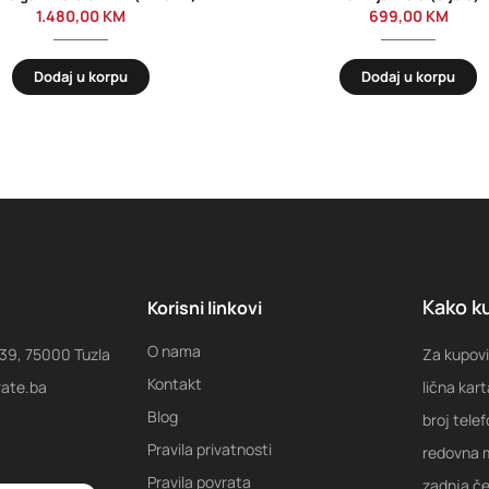
1.480,00
KM
699,00
KM
Dodaj u korpu
Dodaj u korpu
Kako ku
Korisni linkovi
O nama
 39, 75000 Tuzla
Za kupovi
Kontakt
rate.ba
lična kart
Blog
broj tele
Pravila privatnosti
redovna m
Pravila povrata
zadnja ček