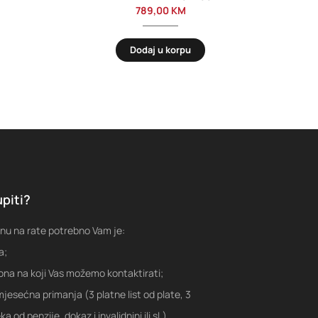
789,00
KM
Dodaj u korpu
piti?
nu na rate potrebno Vam je:
a;
fona na koji Vas možemo kontaktirati;
jesećna primanja (3 platne list od plate, 3
a od penzije, dokaz i invalidnini ili sl.)