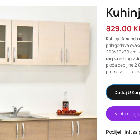
Kuhin
829,00
K
Kuhinja Amanda m
prilagođava svak
260x30x60 cm i 
raspored i ugradn
ploča debljine 2,
prema želji. Pak
Dodaj U Kor
Kontaktirajt
Podijeli link sa