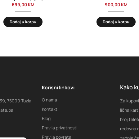
699,00
KM
900,00
KM
Dodaj u korpu
Dodaj u korpu
Kako ku
Korisni linkovi
O nama
 39, 75000 Tuzla
Za kupovi
Kontakt
rate.ba
lična kart
Blog
broj tele
Pravila privatnosti
redovna m
Pravila povrata
zadnja ček