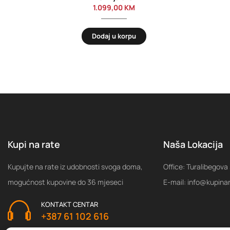
1.099,00
KM
Dodaj u korpu
Kupi na rate
Naša Lokacija
Kupujte na rate iz udobnosti svoga doma,
Office: Turalibegova
mogućnost kupovine do 36 mjeseci
E-mail: info@kupina
KONTAKT CENTAR
+387 61 102 616