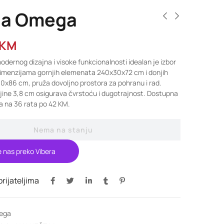
ja Omega
KM
ernog dizajna i visoke funkcionalnosti idealan je izbor
dimenzijama gornjih elemenata 240x30x72 cm i donjih
x86 cm, pruža dovoljno prostora za pohranu i rad.
jine 3,8 cm osigurava čvrstoću i dugotrajnost. Dostupna
a na 36 rata po 42 KM.
Nema na stanju
e nas preko Vibera
 prijateljima
ega