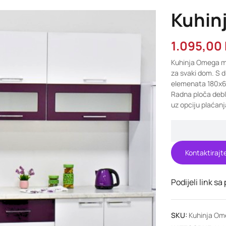
Kuhin
1.095,00
Kuhinja Omega mod
za svaki dom. S 
elemenata 180x60
Radna ploča debl
uz opciju plaćanj
Kontaktirajt
Podijeli link sa
SKU:
Kuhinja Om