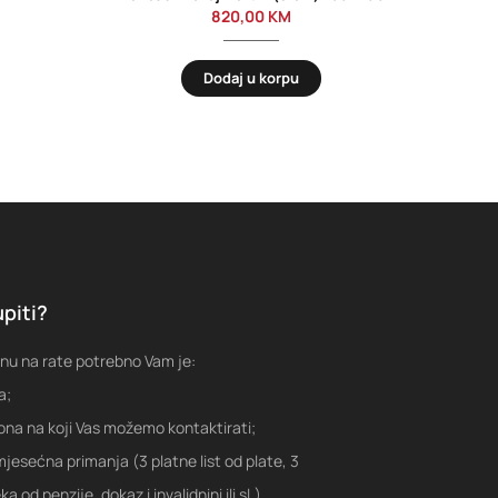
820,00
KM
Dodaj u korpu
piti?
nu na rate potrebno Vam je:
a;
fona na koji Vas možemo kontaktirati;
jesećna primanja (3 platne list od plate, 3
a od penzije, dokaz i invalidnini ili sl.)