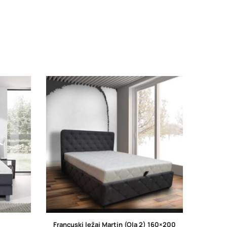
Francuski ležaj Martin (Ola 2) 160×200