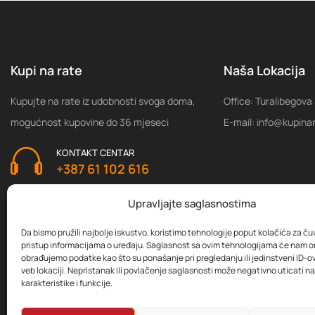
Kupi na rate
Naša Lokacija
Kupujte na rate iz udobnosti svoga doma,
Office: Turalibegova
mogućnost kupovine do 36 mjeseci
E-mail: info@kupina
KONTAKT CENTAR
+387 61 102 616
Upravljajte saglasnostima
Da bismo pružili najbolje iskustvo, koristimo tehnologije poput kolačića za čuva
pristup informacijama o uređaju. Saglasnost sa ovim tehnologijama će nam 
obrađujemo podatke kao što su ponašanje pri pregledanju ili jedinstveni ID-ov
veb lokaciji. Nepristanak ili povlačenje saglasnosti može negativno uticati 
karakteristike i funkcije.