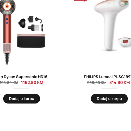
en Dyson Supersonic HD16
PHILIPS Lumea IPL SC199
1.162,80
KM
814,80
KM
.198,80
KM
958,80
KM
Dodaj u korpu
Dodaj u korpu