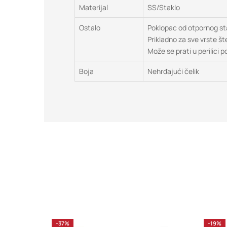
Materijal
SS/Staklo
Ostalo
Poklopac od otpornog sta
Prikladno za sve vrste št
Može se prati u perilici 
Boja
Nehrđajući čelik
-37%
-19%