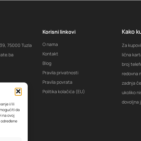
Kako ku
Korisni linkovi
O nama
 39, 75000 Tuzla
Za kupovi
Kontakt
rate.ba
lična kart
Blog
broj tele
Pravila privatnosti
redovna m
Pravila povrata
zadnja ček
Politika kolačića (EU)
ukoliko ni
dovoljna 
nje i/ili
omogućiti da
i na ovoj
na određene