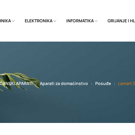
EHNIKA
ELEKTRONIKA
INFORMATIKA
GRIJANJE I 
ĆANSKI APARATI
Aparati za domaćinstvo
Posuđe
Lamart S