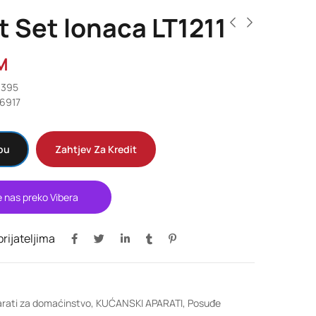
 Set lonaca LT1211
M
9395
6917
pu
Zahtjev Za Kredit
e nas preko Vibera
 prijateljima
rati za domaćinstvo
,
KUĆANSKI APARATI
,
Posuđe