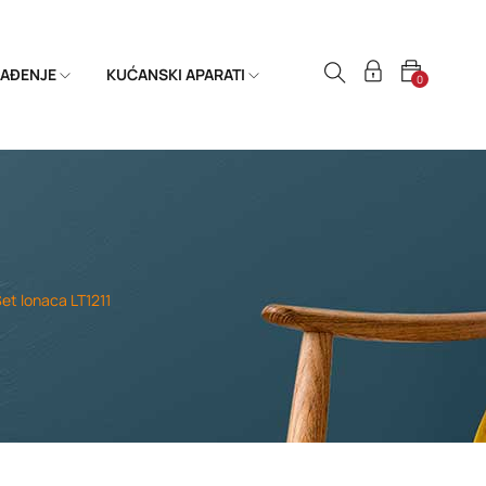
HLAĐENJE
KUĆANSKI APARATI
0
et lonaca LT1211