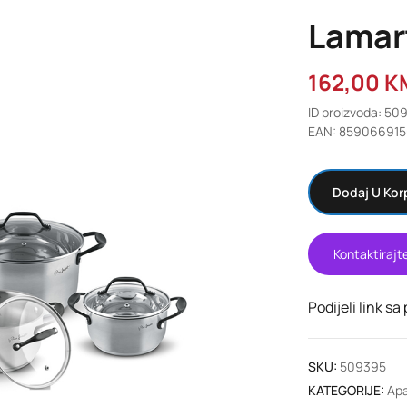
Lamart
162,00
K
ID proizvoda: 50
EAN: 859066915
Dodaj U Kor
Kontaktirajt
Podijeli link sa
SKU:
509395
KATEGORIJE:
Apa