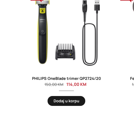
PHILIPS OneBlade trimer QP2724/20
F
114,00
KM
150,00
KM
1
Dodaj u korpu