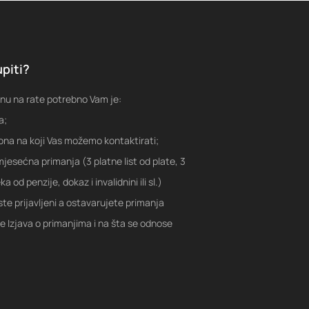
piti?
nu na rate potrebno Vam je:
a;
fona na koji Vas možemo kontaktirati;
jesećna primanja (3 platne list od plate, 3
a od penzije, dokaz i invalidnini ili sl.)
ste prijavljeni a ostavarujete primanja
je Izjava o primanjima i na šta se odnose