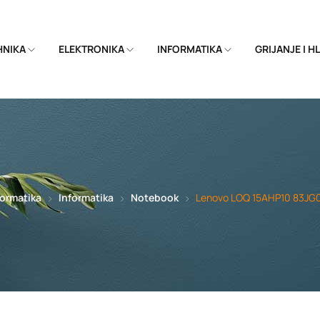
EHNIKA
ELEKTRONIKA
INFORMATIKA
GRIJANJE I 
formatika
Informatika
Notebook
Lenovo LOQ 15AHP10 83JG