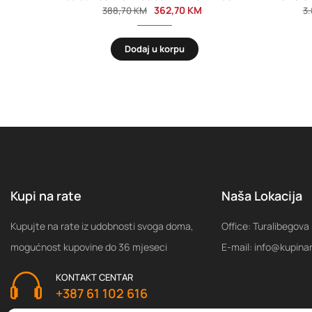
362,70
KM
388,70
KM
3
Dodaj u korpu
Kupi na rate
Naša Lokacija
Kupujte na rate iz udobnosti svoga doma,
Office: Turalibegova
mogućnost kupovine do 36 mjeseci
E-mail: info@kupina
KONTAKT CENTAR
+387 61 102 616