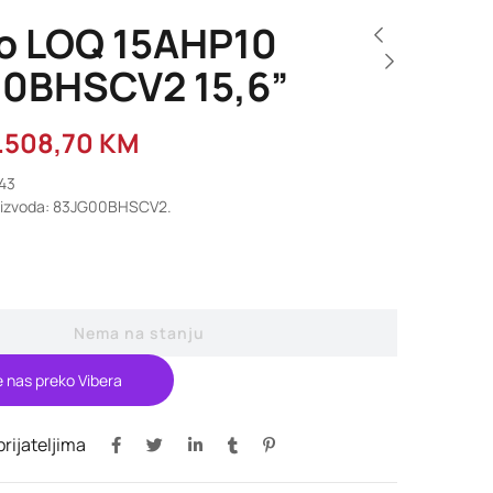
o LOQ 15AHP10
0BHSCV2 15,6”
.508,70
KM
643
roizvoda: 83JG00BHSCV2.
Nema na stanju
e nas preko Vibera
 prijateljima