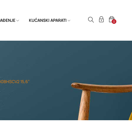
HLAĐENJE
KUĆANSKI APARATI
0
00BHSCV2 15,6”