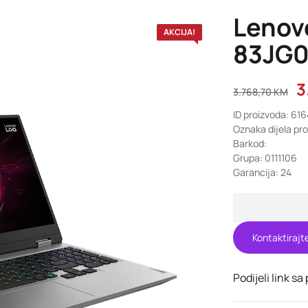
Lenov
AKCIJA!
83JG0
3
3.768,70
KM
ID proizvoda: 61
Oznaka dijela p
Barkod:
Grupa: 0111106
Garancija: 24
Kontaktirajt
Podijeli link sa