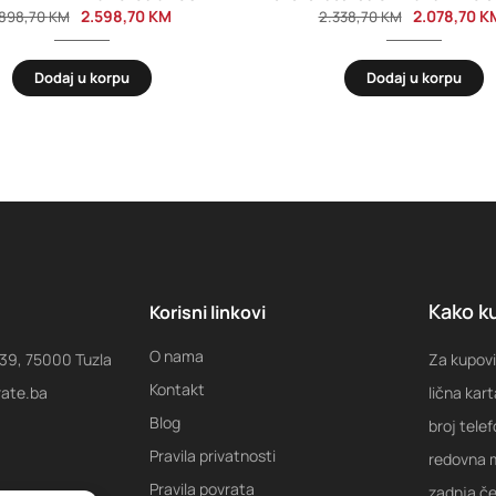
2.598,70
KM
2.078,70
K
.898,70
KM
2.338,70
KM
Dodaj u korpu
Dodaj u korpu
Kako ku
Korisni linkovi
O nama
 39, 75000 Tuzla
Za kupovi
Kontakt
rate.ba
lična kart
Blog
broj tele
Pravila privatnosti
redovna m
Pravila povrata
zadnja ček