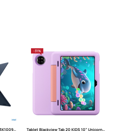
-31%
-34%
Lenovo IdeaPad Slim 3 15IRH10 83K1009NSC
Tablet Blackview Tab 20 KIDS 10” Unicorn Purple