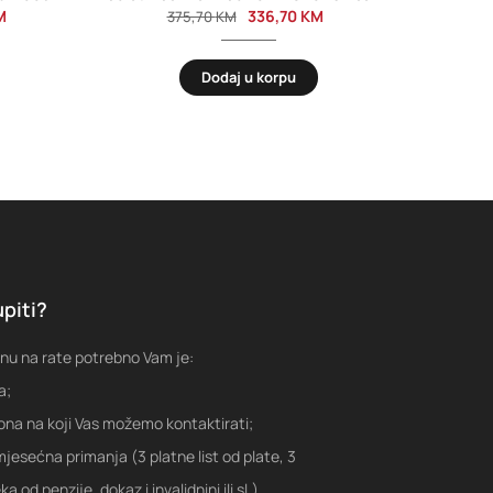
M
336,70
KM
375,70
KM
Dodaj u korpu
piti?
nu na rate potrebno Vam je:
a;
fona na koji Vas možemo kontaktirati;
jesećna primanja (3 platne list od plate, 3
a od penzije, dokaz i invalidnini ili sl.)