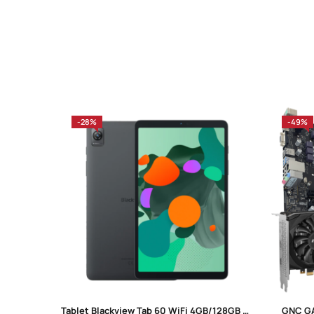
-28%
-49%
Tablet Blackview Tab 60 WiFi 4GB/128GB 10.1” Gray
GNC GA