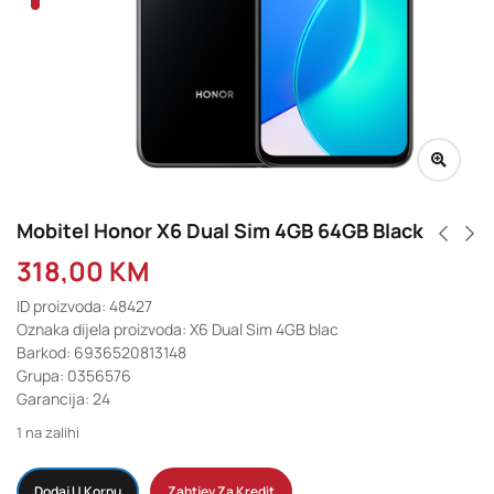
Mobitel Honor X6 Dual Sim 4GB 64GB Black
318,00
KM
ID proizvoda: 48427
Oznaka dijela proizvoda: X6 Dual Sim 4GB blac
Barkod: 6936520813148
Grupa: 0356576
Garancija: 24
1 na zalihi
Dodaj U Korpu
Zahtjev Za Kredit