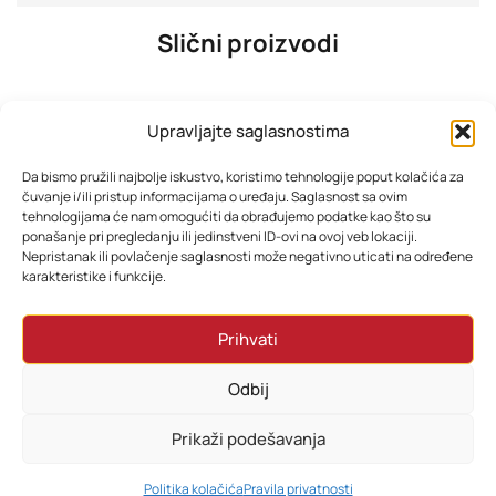
Slični proizvodi
Upravljajte saglasnostima
Da bismo pružili najbolje iskustvo, koristimo tehnologije poput kolačića za
čuvanje i/ili pristup informacijama o uređaju. Saglasnost sa ovim
tehnologijama će nam omogućiti da obrađujemo podatke kao što su
ponašanje pri pregledanju ili jedinstveni ID-ovi na ovoj veb lokaciji.
Nepristanak ili povlačenje saglasnosti može negativno uticati na određene
karakteristike i funkcije.
TESLA TV 40E325BF FHD HDMIX3
SAMSUNG TV UE55U8072FUXXH
Prihvati
340,62
KM
996,00
KM
Odbij
Dodaj u korpu
Dodaj u korpu
Prikaži podešavanja
0
Politika kolačića
Pravila privatnosti
HOME
PRETRAŽI
KORPA
MOJ RAČUN