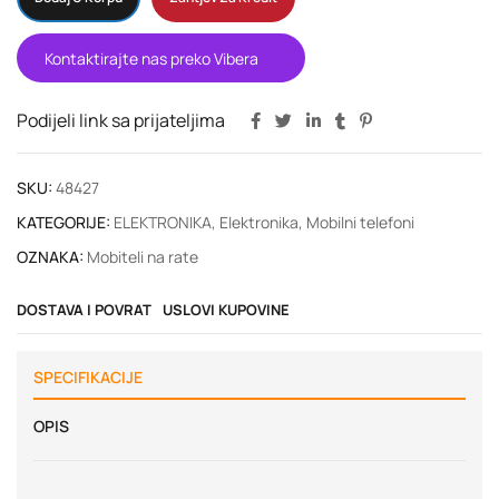
Kontaktirajte nas preko Vibera
Podijeli link sa prijateljima
SKU:
48427
KATEGORIJE:
ELEKTRONIKA
,
Elektronika
,
Mobilni telefoni
OZNAKA:
Mobiteli na rate
DOSTAVA I POVRAT
USLOVI KUPOVINE
SPECIFIKACIJE
OPIS