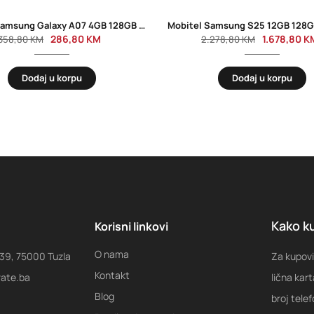
Mobitel Samsung Galaxy A07 4GB 128GB Black
286,80
KM
1.678,80
K
358,80
KM
2.278,80
KM
Dodaj u korpu
Dodaj u korpu
Kako ku
Korisni linkovi
O nama
 39, 75000 Tuzla
Za kupovi
Kontakt
rate.ba
lična kart
Blog
broj tele