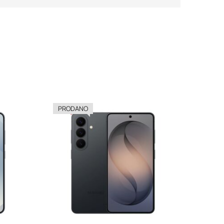
-33%
-33%
PRODANO