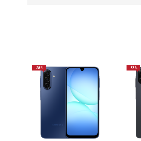
-28%
-33%