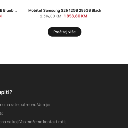
Mobitel Samsung S25 12GB 128GB Blueblack
Mobitel Samsung S26 12GB 256GB Black
M
1.858,80
KM
2.314,80
KM
Pročitaj više
piti?
nu na rate potrebno Vam je:
a;
fona na koji Vas možemo kontaktirati;