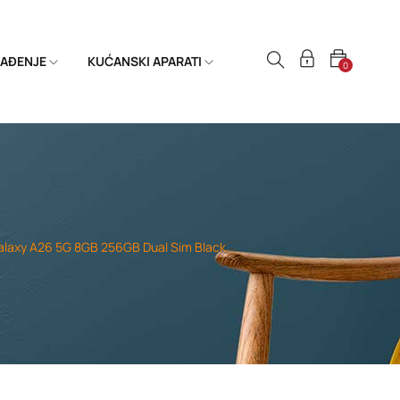
HLAĐENJE
KUĆANSKI APARATI
0
laxy A26 5G 8GB 256GB Dual Sim Black