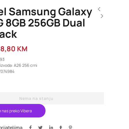
el Samsung Galaxy
G 8GB 256GB Dual
lack
98,80
KM
793
oizvoda: A26 256 crni
7074984
Nema na stanju
e nas preko Vibera
 prijateljima