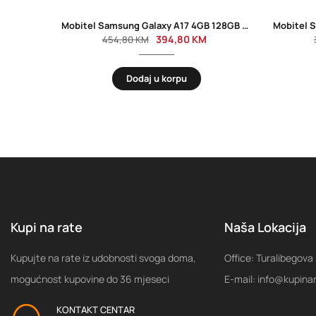
Mobitel Samsung Galaxy A17 4GB 128GB Dual Sim Blue
394,80
KM
454,80
KM
Dodaj u korpu
Kupi na rate
Naša Lokacija
Kupujte na rate iz udobnosti svoga doma,
Office: Turalibegova
mogućnost kupovine do 36 mjeseci
E-mail: info@kupina
KONTAKT CENTAR