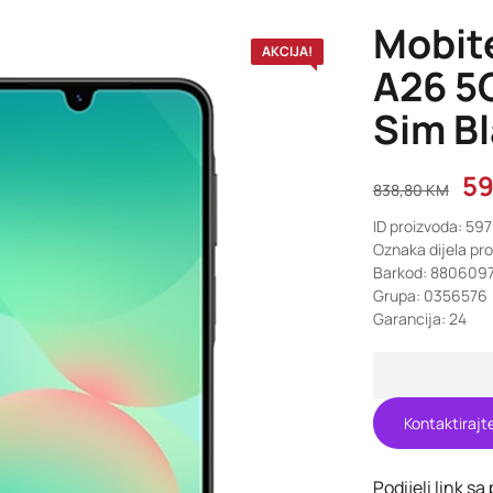
Mobit
AKCIJA!
A26 5
Sim B
5
838,80
KM
ID proizvoda: 59
Oznaka dijela pr
Barkod: 880609
Grupa: 0356576
Garancija: 24
Kontaktirajt
Podijeli link sa