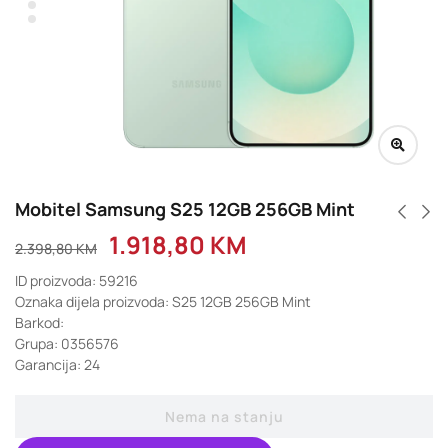
Mobitel Samsung S25 12GB 256GB Mint
1.918,80
KM
2.398,80
KM
ID proizvoda: 59216
Oznaka dijela proizvoda: S25 12GB 256GB Mint
Barkod:
Grupa: 0356576
Garancija: 24
Nema na stanju