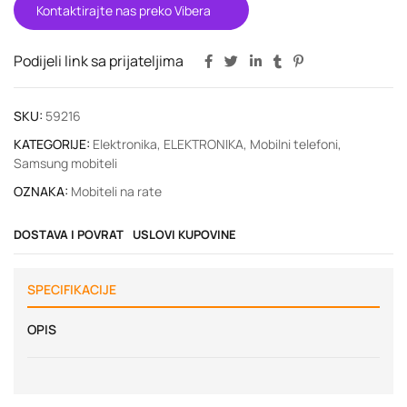
Kontaktirajte nas preko Vibera
Podijeli link sa prijateljima
SKU:
59216
KATEGORIJE:
Elektronika
,
ELEKTRONIKA
,
Mobilni telefoni
,
Samsung mobiteli
OZNAKA:
Mobiteli na rate
DOSTAVA I POVRAT
USLOVI KUPOVINE
SPECIFIKACIJE
OPIS