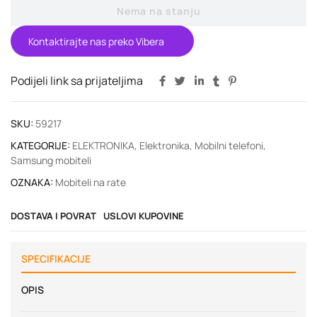
Nema na stanju
Kontaktirajte nas preko Vibera
Podijeli link sa prijateljima
SKU:
59217
KATEGORIJE:
ELEKTRONIKA
,
Elektronika
,
Mobilni telefoni
,
Samsung mobiteli
OZNAKA:
Mobiteli na rate
DOSTAVA I POVRAT
USLOVI KUPOVINE
SPECIFIKACIJE
OPIS