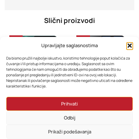
Slični proizvodi
-32%
-47%
Upravljajte saglasnostima
Da bismo pružili najbolje iskustvo, koristimo tehnologije poput kolačića za
čuvanje i/ili pristup informacijama o uređaju. Saglasnost sa ovim
tehnologijama će nam omogućiti da obrađujemo podatke kao što su
ponašanje pri pregledanju ili jedinstveni ID-ovi na ovoj veb lokaciji.
Nepristanak ili povlačenje saglasnosti može negativno uticati na određene
karakteristike i funkcije.
Mobitel Samsung Galaxy A07 6GB 128GB Green
Mobitel Samsung Galaxy A17 8GB 256GB Dual Sim Black
Prihvati
382,80
KM
718,80
KM
310,80
KM
454,80
KM
Odbij
Dodaj u korpu
Dodaj u korpu
Prikaži podešavanja