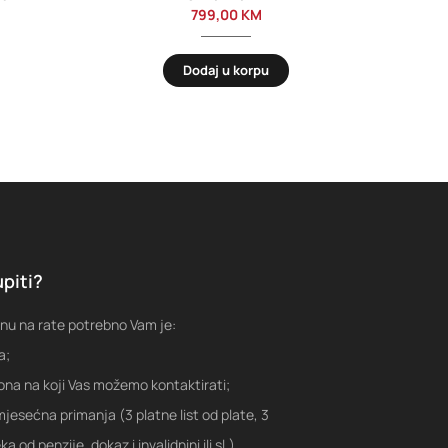
799,00
KM
Dodaj u korpu
piti?
nu na rate potrebno Vam je:
a;
fona na koji Vas možemo kontaktirati;
jesećna primanja (3 platne list od plate, 3
a od penzije, dokaz i invalidnini ili sl.)