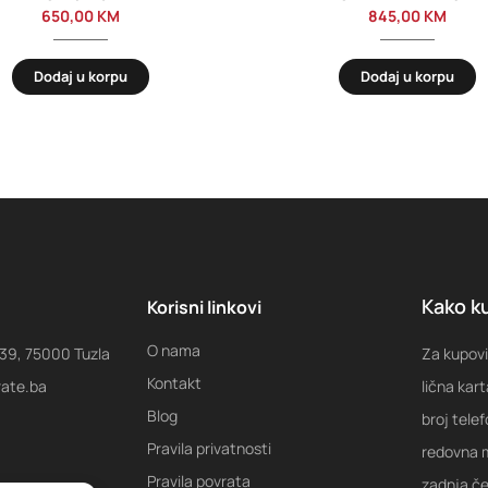
650,00
KM
845,00
KM
Dodaj u korpu
Dodaj u korpu
Kako ku
Korisni linkovi
O nama
 39, 75000 Tuzla
Za kupovi
Kontakt
rate.ba
lična kart
Blog
broj tele
Pravila privatnosti
redovna m
Pravila povrata
zadnja ček