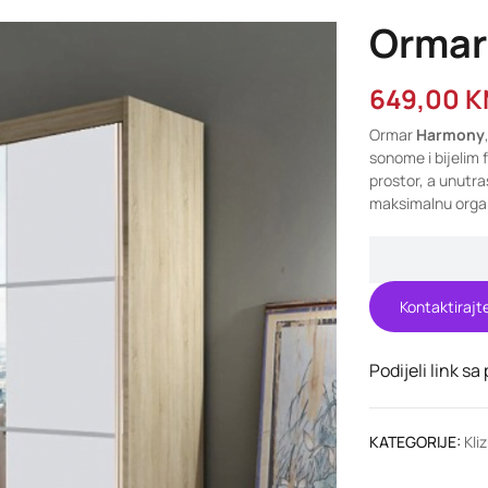
Ormar
649,00
K
Ormar
Harmony
sonome i bijelim
prostor, a unutra
maksimalnu organ
Kontaktirajt
Podijeli link sa
KATEGORIJE:
Kli