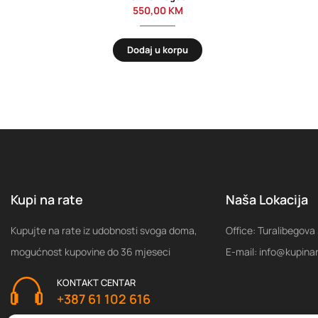
550,00
KM
Dodaj u korpu
Kupi na rate
Naša Lokacija
Kupujte na rate iz udobnosti svoga doma,
Office: Turalibegova
mogućnost kupovine do 36 mjeseci
E-mail: info@kupina
KONTAKT CENTAR
+387 61 102 616