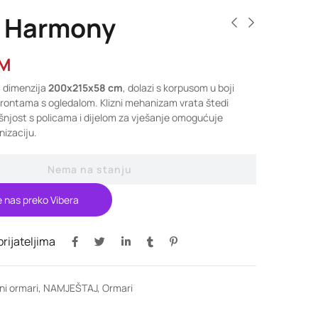
 Harmony
M
, dimenzija
200x215x58 cm
, dolazi s korpusom u boji
 frontama s ogledalom. Klizni mehanizam vrata štedi
šnjost s policama i dijelom za vješanje omogućuje
izaciju.
Nema na stanju
e nas preko Vibera
 prijateljima
zni ormari
,
NAMJEŠTAJ
,
Ormari