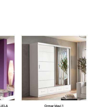
IJELA
Ormar Mavi 1