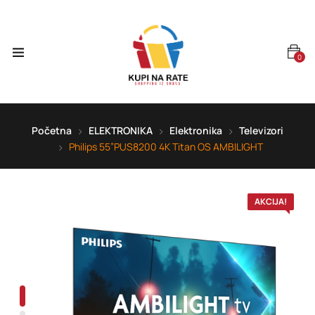
0
Početna
ELEKTRONIKA
Elektronika
Televizori
Philips 55”PUS8200 4K Titan OS AMBILIGHT
AKCIJA!