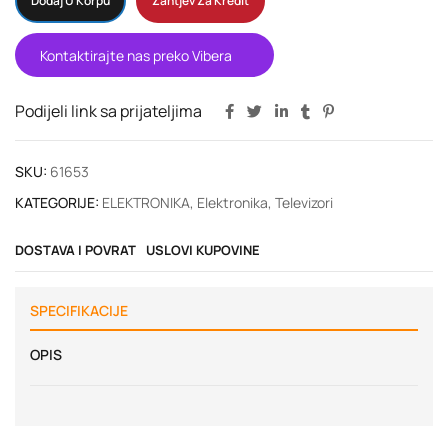
Dodaj U Korpu
Zahtjev Za Kredit
Kontaktirajte nas preko Vibera
Podijeli link sa prijateljima
SKU:
61653
KATEGORIJE:
ELEKTRONIKA
,
Elektronika
,
Televizori
DOSTAVA I POVRAT
USLOVI KUPOVINE
SPECIFIKACIJE
OPIS