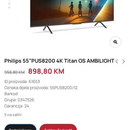
Philips 55”PUS8200 4K Titan OS AMBILIGHT
898,80
KM
958,80
KM
ID proizvoda: 61653
Oznaka dijela proizvoda: 55PUS8200/12
Barkod:
Grupa: 0347526
Garancija: 24
5 na zalihi