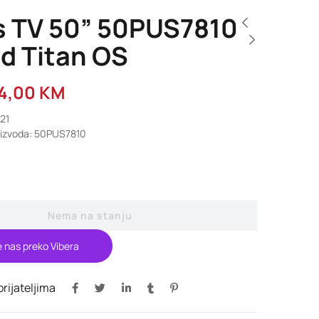
ps TV 50” 50PUS7810
d Titan OS
4,00
KM
721
oizvoda: 50PUS7810
Nema na stanju
e nas preko Vibera
 prijateljima