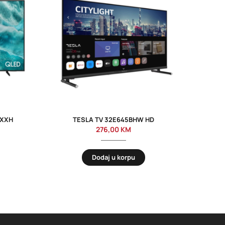
UXXH
TESLA TV 32E645BHW HD
SA
276,00
KM
Dodaj u korpu