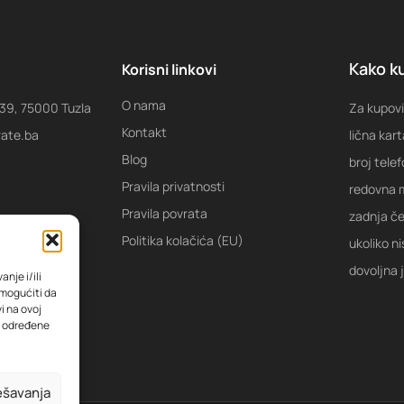
Kako ku
Korisni linkovi
O nama
 39, 75000 Tuzla
Za kupovi
Kontakt
rate.ba
lična kart
Blog
broj tele
Pravila privatnosti
redovna m
Pravila povrata
zadnja ček
Politika kolačića (EU)
ukoliko ni
dovoljna 
nje i/ili
omogućiti da
i na ovoj
na određene
ešavanja