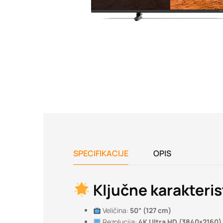
SPECIFIKACIJE
OPIS
Ključne karakteris
Veličina:
50” (127 cm)
Rezolucija:
4K Ultra HD (3840×2160)