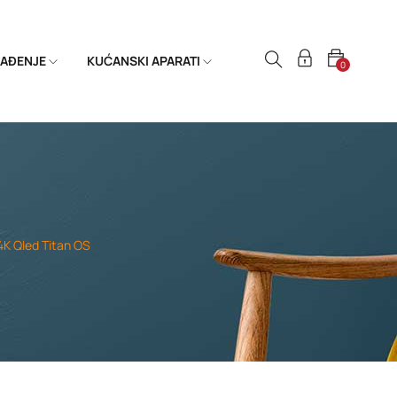
HLAĐENJE
KUĆANSKI APARATI
0
4K Qled Titan OS