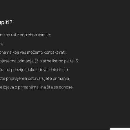
piti?
nu na rate potrebno Vam je:
a;
fona na koji Vas možemo kontaktirati;
jesećna primanja (3 platne list od plate, 3
a od penzije, dokaz i invalidnini ili sl.)
ste prijavljeni a ostavarujete primanja
je Izjava o primanjima i na šta se odnose