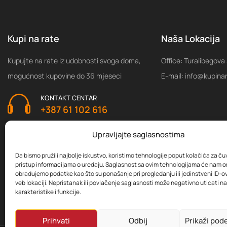
Kupi na rate
Naša Lokacija
Kupujte na rate iz udobnosti svoga doma,
Office: Turalibegova
mogućnost kupovine do 36 mjeseci
E-mail: info@kupina
KONTAKT CENTAR
+387 61 102 616
Upravljajte saglasnostima
Da bismo pružili najbolje iskustvo, koristimo tehnologije poput kolačića za čuva
pristup informacijama o uređaju. Saglasnost sa ovim tehnologijama će nam 
obrađujemo podatke kao što su ponašanje pri pregledanju ili jedinstveni ID-ov
veb lokaciji. Nepristanak ili povlačenje saglasnosti može negativno uticati 
karakteristike i funkcije.
Prihvati
Odbij
Prikaži pod