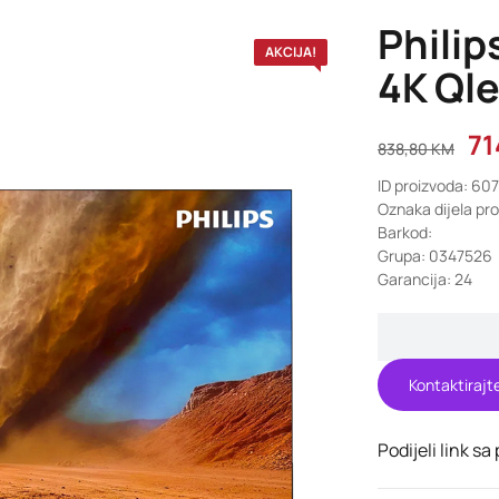
Phili
AKCIJA!
4K Qle
71
838,80
KM
ID proizvoda: 60
Oznaka dijela pr
Barkod:
Grupa: 0347526
Garancija: 24
Kontaktirajt
Podijeli link sa