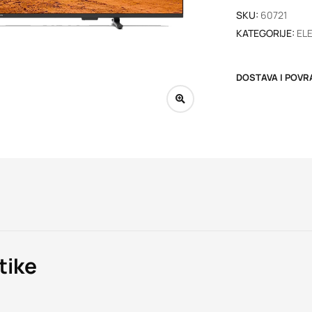
SKU:
60721
KATEGORIJE:
EL
DOSTAVA I POVR
tike