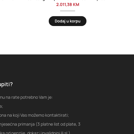
2.011,38
KM
Dodaj u korpu
piti?
nu na rate potrebno Vam je:
a;
fona na koji Vas možemo kontaktirati;
jesećna primanja (3 platne list od plate, 3
a od penzije, dokaz i invalidnini ili sl.)