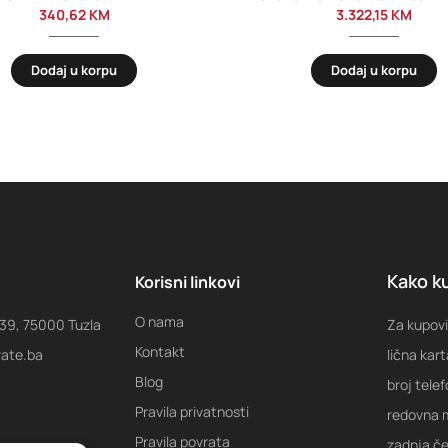
340,62
KM
3.322,15
KM
Dodaj u korpu
Dodaj u korpu
Kako ku
Korisni linkovi
O nama
 39, 75000 Tuzla
Za kupovi
Kontakt
rate.ba
lična kart
Blog
broj tele
Pravila privatnosti
redovna m
Pravila povrata
zadnja ček