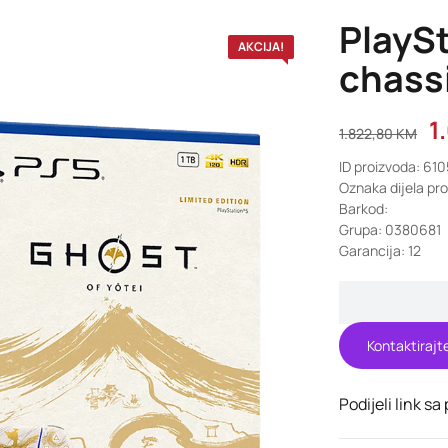
PlaySt
AKCIJA!
chass
1
1.822,80
KM
ID proizvoda: 61
Oznaka dijela p
Barkod:
Grupa: 0380681
Garancija: 12
Kontaktirajt
Podijeli link sa