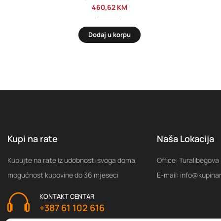
460,62
KM
Dodaj u korpu
Kupi na rate
Naša Lokacija
Kupujte na rate iz udobnosti svoga doma,
Office: Turalibegova
mogućnost kupovine do 36 mjeseci
E-mail: info@kupina
KONTAKT CENTAR
+387 61 102 616