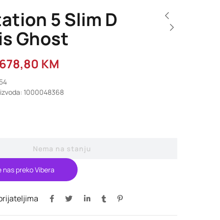
ation 5 Slim D
is Ghost
.678,80
KM
054
roizvoda: 1000048368
Nema na stanju
e nas preko Vibera
 prijateljima