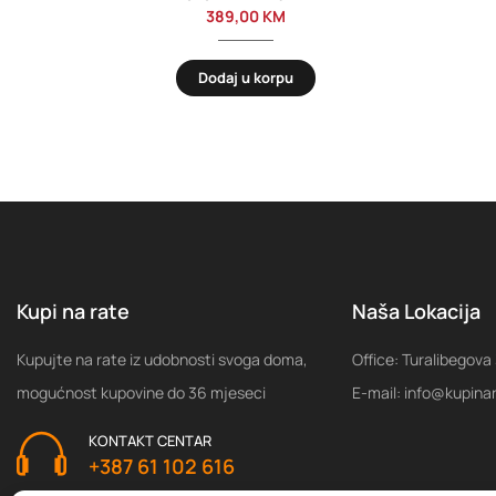
389,00
KM
Dodaj u korpu
Kupi na rate
Naša Lokacija
Kupujte na rate iz udobnosti svoga doma,
Office: Turalibegova
mogućnost kupovine do 36 mjeseci
E-mail: info@kupina
KONTAKT CENTAR
+387 61 102 616