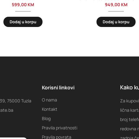
599,00
KM
949,00
KM
Dodaj u korpu
Dodaj u korpu
Kako ku
Korisni linkovi
O nama
 39, 75000 Tuzla
Za kupovi
Kontakt
rate.ba
lična kart
Blog
broj tele
Pravila privatnosti
redovna m
Pravila povrata
zadnja ček