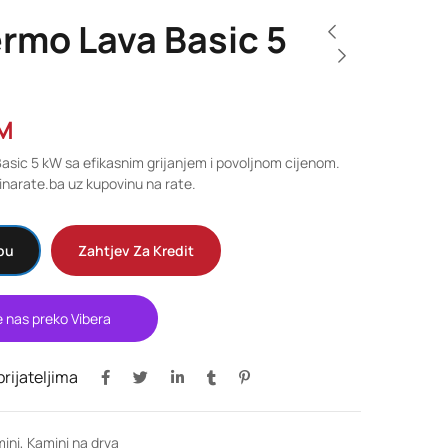
rmo Lava Basic 5
M
asic 5 kW sa efikasnim grijanjem i povoljnom cijenom.
narate.ba uz kupovinu na rate.
pu
Zahtjev Za Kredit
e nas preko Vibera
 prijateljima
ini
,
Kamini na drva