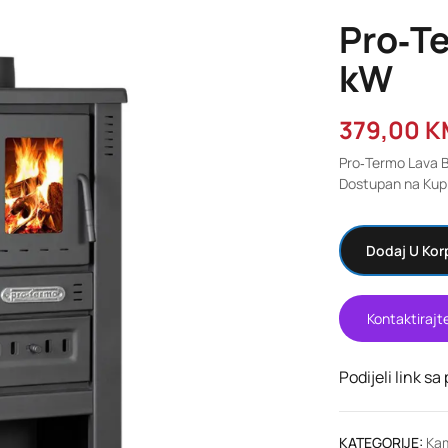
Pro‑Te
kW
379,00
K
Pro‑Termo Lava B
Dostupan na Kupi
Dodaj U Kor
Kontaktirajt
Podijeli link sa
KATEGORIJE:
Kam