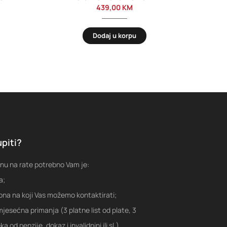
439,00
KM
Dodaj u korpu
piti?
nu na rate potrebno Vam je:
a;
fona na koji Vas možemo kontaktirati;
jesećna primanja (3 platne list od plate, 3
a od penzije, dokaz i invalidnini ili sl.)