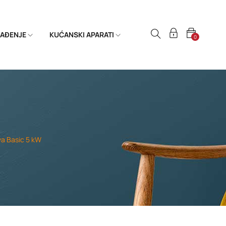
HLAĐENJE
KUĆANSKI APARATI
0
a Basic 5 kW