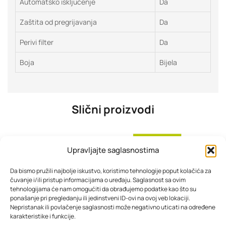
Automatsko isključenje
Da
Zaštita od pregrijavanja
Da
Perivi filter
Da
Boja
Bijela
Slični proizvodi
Upravljajte saglasnostima
Da bismo pružili najbolje iskustvo, koristimo tehnologije poput kolačića za
čuvanje i/ili pristup informacijama o uređaju. Saglasnost sa ovim
tehnologijama će nam omogućiti da obrađujemo podatke kao što su
ponašanje pri pregledanju ili jedinstveni ID-ovi na ovoj veb lokaciji.
Nepristanak ili povlačenje saglasnosti može negativno uticati na određene
karakteristike i funkcije.