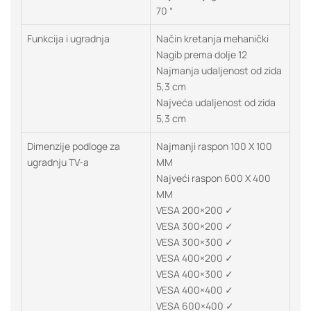
70 “
Funkcija i ugradnja
Način kretanja mehanički
Nagib prema dolje 12
Najmanja udaljenost od zida
5,3 cm
Najveća udaljenost od zida
5,3 cm
Dimenzije podloge za
Najmanji raspon 100 X 100
ugradnju TV-a
MM
Najveći raspon 600 X 400
MM
VESA 200×200 ✓
VESA 300×200 ✓
VESA 300×300 ✓
VESA 400×200 ✓
VESA 400×300 ✓
VESA 400×400 ✓
VESA 600×400 ✓