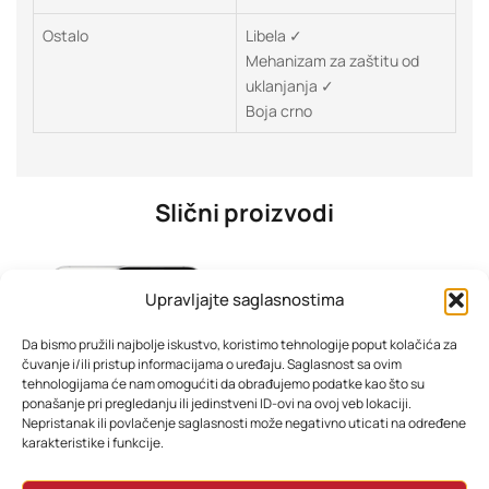
Ostalo
Libela ✓
Mehanizam za zaštitu od
uklanjanja ✓
Boja crno
Slični proizvodi
Upravljajte saglasnostima
Da bismo pružili najbolje iskustvo, koristimo tehnologije poput kolačića za
čuvanje i/ili pristup informacijama o uređaju. Saglasnost sa ovim
tehnologijama će nam omogućiti da obrađujemo podatke kao što su
ponašanje pri pregledanju ili jedinstveni ID-ovi na ovoj veb lokaciji.
Nepristanak ili povlačenje saglasnosti može negativno uticati na određene
karakteristike i funkcije.