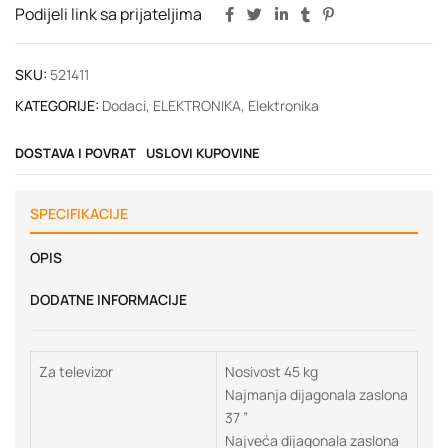
Podijeli link sa prijateljima
SKU:
521411
KATEGORIJE:
Dodaci
,
ELEKTRONIKA
,
Elektronika
DOSTAVA I POVRAT
USLOVI KUPOVINE
SPECIFIKACIJE
OPIS
DODATNE INFORMACIJE
Za televizor
Nosivost 45 kg
Najmanja dijagonala zaslona
37 ”
Najveća dijagonala zaslona