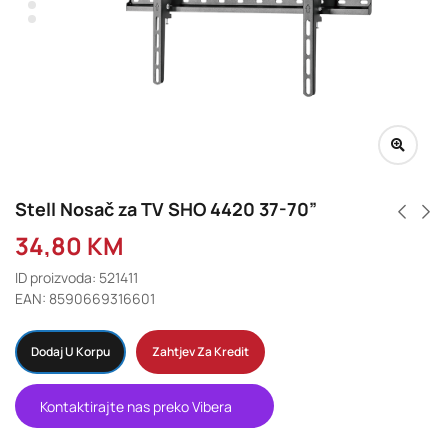
Stell Nosač za TV SHO 4420 37-70”
34,80
KM
ID proizvoda: 521411
EAN: 8590669316601
Dodaj U Korpu
Zahtjev Za Kredit
Kontaktirajte nas preko Vibera