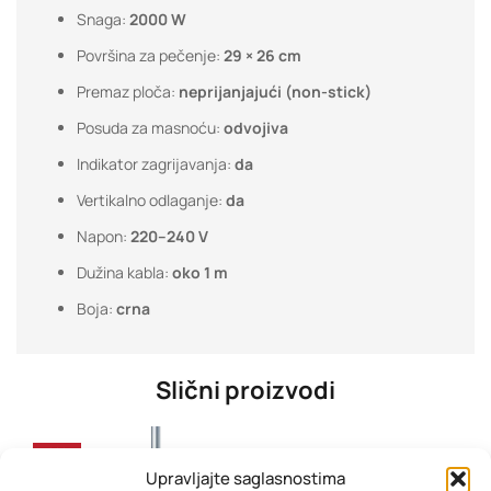
Snaga:
2000 W
Površina za pečenje:
29 × 26 cm
Premaz ploča:
neprijanjajući (non-stick)
Posuda za masnoću:
odvojiva
Indikator zagrijavanja:
da
Vertikalno odlaganje:
da
Napon:
220–240 V
Dužina kabla:
oko 1 m
Boja:
crna
Slični proizvodi
-26%
Upravljajte saglasnostima