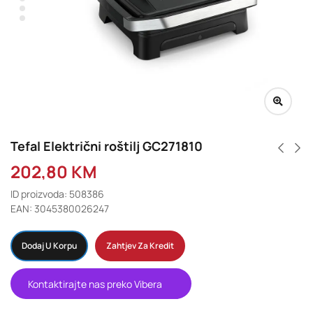
Tefal Električni roštilj GC271810
202,80
KM
ID proizvoda: 508386
EAN: 3045380026247
Dodaj U Korpu
Zahtjev Za Kredit
Kontaktirajte nas preko Vibera