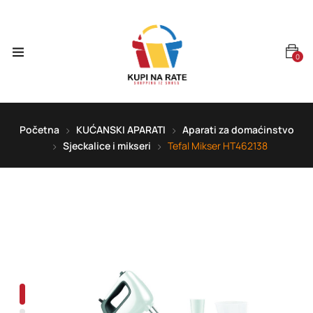
0
Početna
KUĆANSKI APARATI
Aparati za domaćinstvo
Sjeckalice i mikseri
Tefal Mikser HT462138