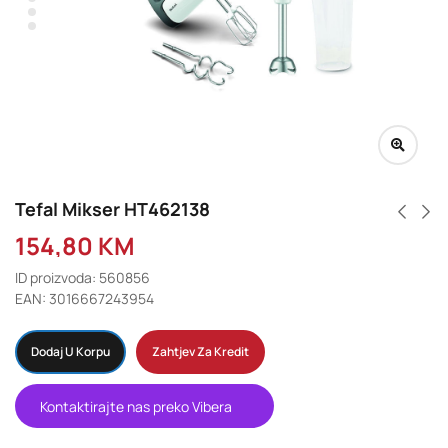
Tefal Mikser HT462138
154,80
KM
ID proizvoda: 560856
EAN: 3016667243954
Dodaj U Korpu
Zahtjev Za Kredit
Kontaktirajte nas preko Vibera