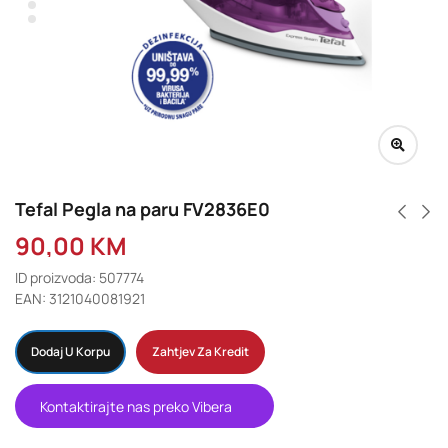
Tefal Pegla na paru FV2836E0
90,00
KM
ID proizvoda: 507774
EAN: 3121040081921
Dodaj U Korpu
Zahtjev Za Kredit
Kontaktirajte nas preko Vibera