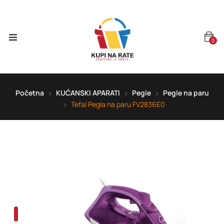
0
Početna
KUĆANSKI APARATI
Pegle
Pegle na paru
Tefal Pegla na paru FV2836E0