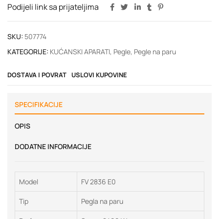
Podijeli link sa prijateljima
SKU:
507774
KATEGORIJE:
KUĆANSKI APARATI
,
Pegle
,
Pegle na paru
DOSTAVA I POVRAT
USLOVI KUPOVINE
SPECIFIKACIJE
OPIS
DODATNE INFORMACIJE
Model
FV 2836 E0
Tip
Pegla na paru