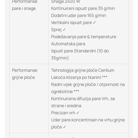
Performanse
Snaga 2400 W
pare i snage
Kontinuirani ispust pare 35 g/min
Dodatni udar pare 165 g/min
Vertikalni ispust pare ✓
Sprej ✓
Podešavanje pare & temperature
Automatska para
Ispust pare Standardni (10 do
35g/min)
Performanse
Tehnologija grijne ploče Cerilium
grijne ploče
Lakoća klizanja po tkanini ***
Radni vijek grijne ploče / otpornost na
ogrebotine ***
Kontinuirana difuzija pare Vrh, sa
strane i sredina
Precizan vrh ✓
Udar pare koncentrisan na vrhu grijne
ploče ✓