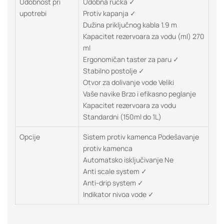
Udobnost pri
Udobna ručka ✓
upotrebi
Protiv kapanja ✓
Dužina priključnog kabla 1.9 m
Kapacitet rezervoara za vodu (ml) 270
ml
Ergonomičan taster za paru ✓
Stabilno postolje ✓
Otvor za dolivanje vode Veliki
Vaše navike Brzo i efikasno peglanje
Kapacitet rezervoara za vodu
Standardni (150ml do 1L)
Opcije
Sistem protiv kamenca Podešavanje
protiv kamenca
Automatsko isključivanje Ne
Anti scale system ✓
Anti-drip system ✓
Indikator nivoa vode ✓