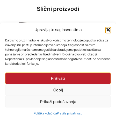
Slični proizvodi
Upravljajte saglasnostima
Da bismo pružili najbolje iskustvo, koristimo tehnologije poput kolačića za
čuvanje i/ili pristup informacijama o uređaju. Saglasnost sa ovim
tehnologijama će nam omogućiti da obrađujemo podatke kao što su
ponašanje pri pregledanju ili jedinstveni ID-ovi na ovoj veb lokaciji.
Nepristanak ili povlačenje saglasnosti može negativno uticati na određene
karakteristike i funkcije.
Filter za pročišćivač zraka ESPERANZA BORA H11 EHP003H11
Xiaomi robot usisivač S40C
Prihvati
58,80
KM
394,80
KM
Odbij
Dodaj u korpu
Dodaj u korpu
Prikaži podešavanja
0
Politika kolačića
Pravila privatnosti
HOME
PRETRAŽI
KORPA
MOJ RAČUN