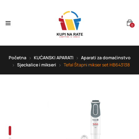
0
Početna
KUĆANSKI APARATI
Aparati za domaćinstvo
Sjeckalice i mikseri
Tefal Štapni mikser set HB643138