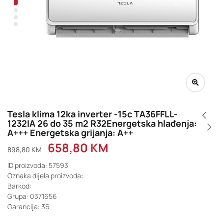
Tesla klima 12ka inverter -15c TA36FFLL-
1232IA 26 do 35 m2 R32Energetska hlađenja:
A+++ Energetska grijanja: A++
658,80
KM
898,80
KM
ID proizvoda: 57593
Oznaka dijela proizvoda:
Barkod:
Grupa: 0371656
Garancija: 36