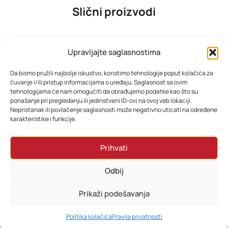
Slični proizvodi
Upravljajte saglasnostima
Da bismo pružili najbolje iskustvo, koristimo tehnologije poput kolačića za
čuvanje i/ili pristup informacijama o uređaju. Saglasnost sa ovim
tehnologijama će nam omogućiti da obrađujemo podatke kao što su
ponašanje pri pregledanju ili jedinstveni ID-ovi na ovoj veb lokaciji.
Nepristanak ili povlačenje saglasnosti može negativno uticati na određene
karakteristike i funkcije.
TESLA TV 32E635BHS
TESLA TV 65E655BUS 4K
Prihvati
322,15
KM
968,31
KM
Odbij
Dodaj u korpu
Dodaj u korpu
Prikaži podešavanja
0
Politika kolačića
Pravila privatnosti
HOME
PRETRAŽI
KORPA
MOJ RAČUN