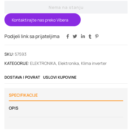
Nema na stanju
Kontaktirajte nas preko Vibera
Podijeli link sa prijateljima
SKU:
57593
KATEGORIJE:
ELEKTRONIKA
,
Elektronika
,
Klima inverter
DOSTAVA I POVRAT
USLOVI KUPOVINE
SPECIFIKACIJE
OPIS