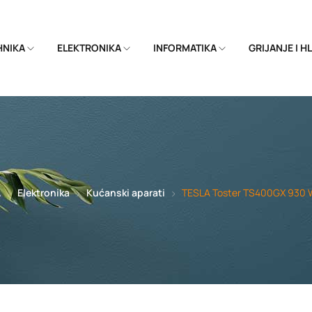
EHNIKA
ELEKTRONIKA
INFORMATIKA
GRIJANJE I 
A
Elektronika
Kućanski aparati
TESLA Toster TS400GX 930 W 