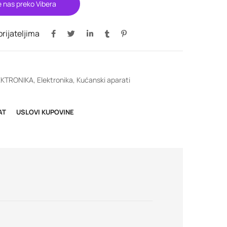
e nas preko Vibera
 prijateljima
EKTRONIKA
,
Elektronika
,
Kućanski aparati
AT
USLOVI KUPOVINE