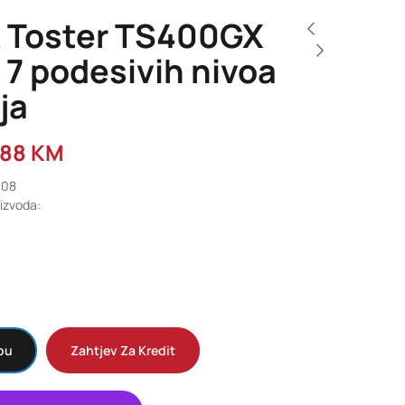
 Toster TS400GX
7 podesivih nivoa
ja
,88
KM
308
oizvoda:
pu
Zahtjev Za Kredit