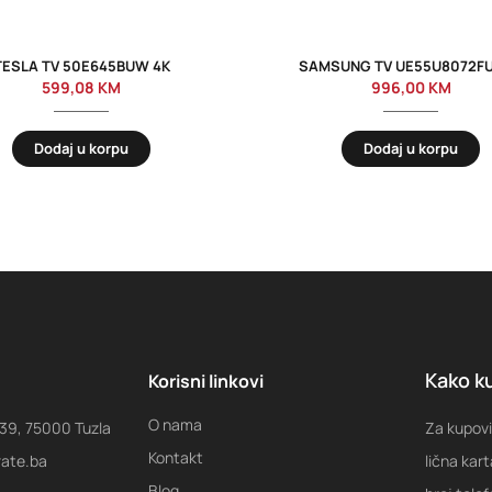
TESLA TV 50E645BUW 4K
SAMSUNG TV UE55U8072F
599,08
KM
996,00
KM
Dodaj u korpu
Dodaj u korpu
Kako ku
Korisni linkovi
O nama
 39, 75000 Tuzla
Za kupovi
Kontakt
rate.ba
lična kart
Blog