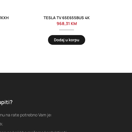
UXXH
TESLA TV 65E655BUS 4K
968,31
KM
Dodaj u korpu
piti?
nu na rate potrebno Vam je:
a;