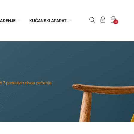
HLAĐENJE
KUĆANSKI APARATI
0
7 podesivih nivoa pečenja