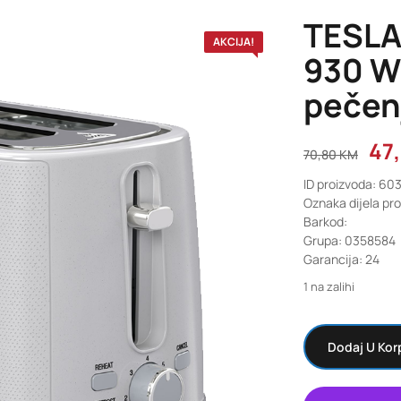
TESLA
AKCIJA!
930 W 
pečen
47
70,80
KM
ID proizvoda: 60
Oznaka dijela pr
Barkod:
Grupa: 0358584
Garancija: 24
1 na zalihi
Dodaj U Kor