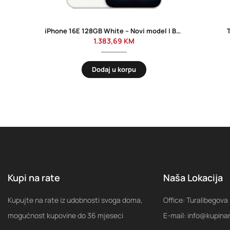
iPhone 16E 128GB White – Novi model | Besplatna dostava
1.383,69
KM
Dodaj u korpu
Kupi na rate
Naša Lokacija
Kupujte na rate iz udobnosti svoga doma,
Office: Turalibegova
mogućnost kupovine do 36 mjeseci
E-mail: info@kupina