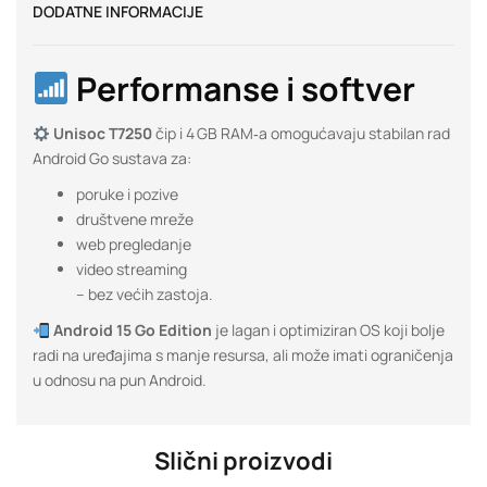
DODATNE INFORMACIJE
Performanse i softver
Unisoc T7250
čip i 4 GB RAM‑a omogućavaju stabilan rad
Android Go sustava za:
poruke i pozive
društvene mreže
web pregledanje
video streaming
– bez većih zastoja.
Android 15 Go Edition
je lagan i optimiziran OS koji bolje
radi na uređajima s manje resursa, ali može imati ograničenja
u odnosu na pun Android.
Slični proizvodi