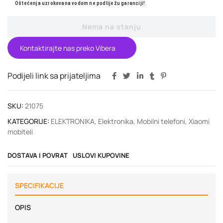
Oštećenja uzrokovana vodom ne podliježu garanciji!
Nema na stanju
Kontaktirajte nas preko Vibera
Podijeli link sa prijateljima
SKU:
21075
KATEGORIJE:
ELEKTRONIKA
,
Elektronika
,
Mobilni telefoni
,
Xiaomi
mobiteli
DOSTAVA I POVRAT
USLOVI KUPOVINE
SPECIFIKACIJE
OPIS