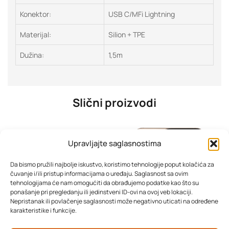
Konektor:
USB C/MFi Lightning
Materijal:
Silion + TPE
Dužina:
1,5m
Slični proizvodi
Upravljajte saglasnostima
Da bismo pružili najbolje iskustvo, koristimo tehnologije poput kolačića za
čuvanje i/ili pristup informacijama o uređaju. Saglasnost sa ovim
tehnologijama će nam omogućiti da obrađujemo podatke kao što su
ponašanje pri pregledanju ili jedinstveni ID-ovi na ovoj veb lokaciji.
Nepristanak ili povlačenje saglasnosti može negativno uticati na određene
karakteristike i funkcije.