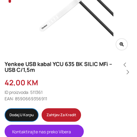
Yenkee USB kabal YCU 635 BK SILIC MFi –
USB C/1,5m
42,00
KM
ID proizvoda: 511361
EAN: 8590669356911
Dodaj U Korpu
Zahtjev Za Kredit
Kontaktirajte nas preko Vibera