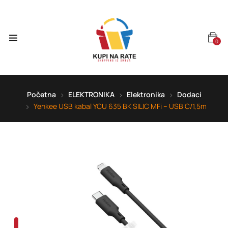
0
Početna
ELEKTRONIKA
Elektronika
Dodaci
Yenkee USB kabal YCU 635 BK SILIC MFi – USB C/1,5m