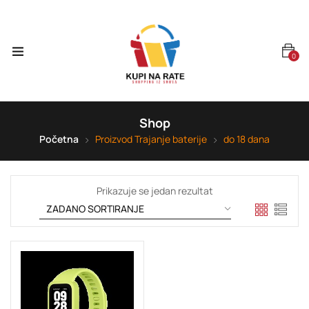
0
Shop
Početna
Proizvod Trajanje baterije
do 18 dana
Prikazuje se jedan rezultat