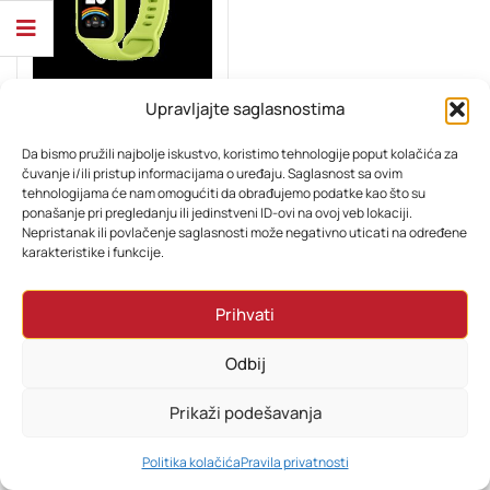
Upravljajte saglasnostima
ELEKTRONIKA
Xiaomi Smart Band 9 Active Green
Da bismo pružili najbolje iskustvo, koristimo tehnologije poput kolačića za
čuvanje i/ili pristup informacijama o uređaju. Saglasnost sa ovim
Ocjenjeno
tehnologijama će nam omogućiti da obrađujemo podatke kao što su
54,76
KM
5.00
od 5
ponašanje pri pregledanju ili jedinstveni ID-ovi na ovoj veb lokaciji.
Nepristanak ili povlačenje saglasnosti može negativno uticati na određene
karakteristike i funkcije.
Prihvati
Odbij
Prikaži podešavanja
0
Politika kolačića
Pravila privatnosti
HOME
PRETRAŽI
KORPA
MOJ RAČUN