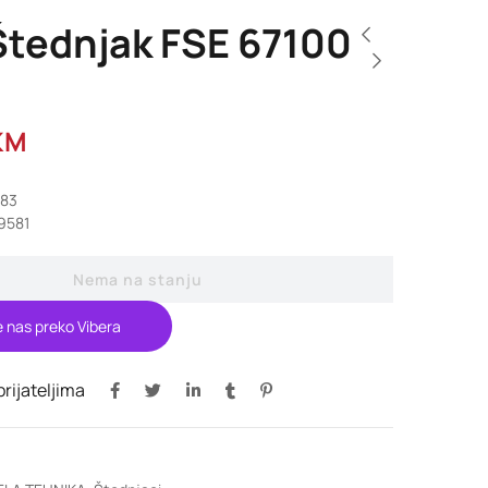
Štednjak FSE 67100
KM
183
9581
Nema na stanju
e nas preko Vibera
 prijateljima