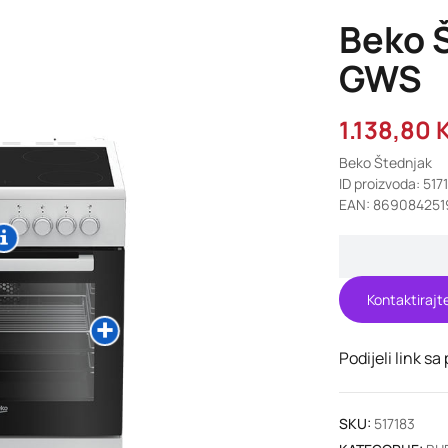
Beko 
GWS
1.138,80
Beko Štednjak
ID proizvoda: 517
EAN: 869084251
Kontaktirajt
Podijeli link sa
SKU:
517183