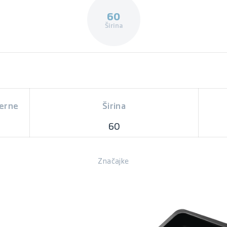
60
Širina
rerne
Širina
60
Značajke