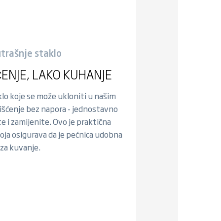
utrašnje staklo
ENJE, LAKO KUHANJE
lo koje se može ukloniti u našim
čišćenje bez napora - jednostavno
te i zamijenite. Ovo je praktična
koja osigurava da je pećnica udobna
i za kuvanje.