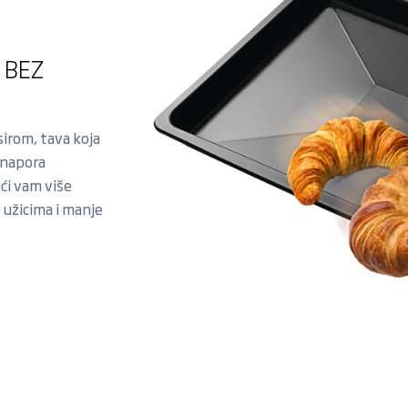
 BEZ
sirom, tava koja
 napora
ući vam više
 užicima i manje