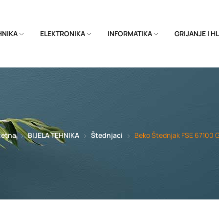
EHNIKA
ELEKTRONIKA
INFORMATIKA
GRIJANJE I 
četna
BIJELA TEHNIKA
Štednjaci
Beko Štednjak FSE 67100