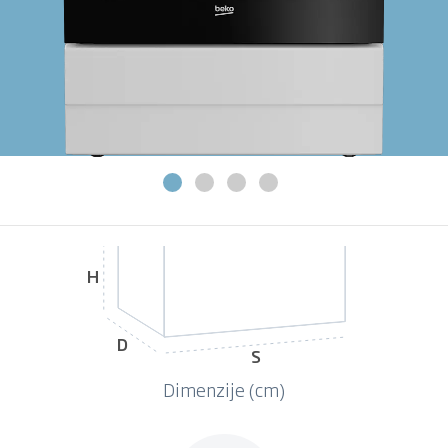
H
D
S
Dimenzije (cm)