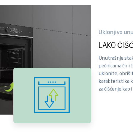
Uklonjivo un
LAKO ČIŠĆ
Unutrašnje stak
pećnicama čini 
uklonite, obriši
karakteristika 
za čišćenje kao 