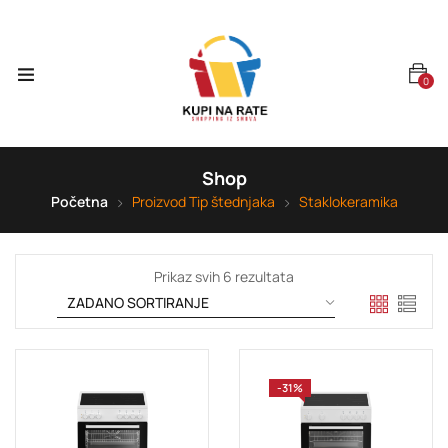
0
Shop
Početna
Proizvod Tip štednjaka
Staklokeramika
Prikaz svih 6 rezultata
-31%