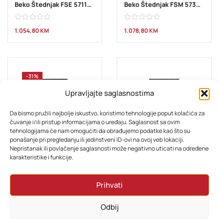
Beko Štednjak FSE 57110 GW
Beko Štednjak FSM 57300 GX
1.054,80
KM
1.078,80
KM
-31%
Upravljajte saglasnostima
Da bismo pružili najbolje iskustvo, koristimo tehnologije poput kolačića za
čuvanje i/ili pristup informacijama o uređaju. Saglasnost sa ovim
tehnologijama će nam omogućiti da obrađujemo podatke kao što su
ponašanje pri pregledanju ili jedinstveni ID-ovi na ovoj veb lokaciji.
Nepristanak ili povlačenje saglasnosti može negativno uticati na određene
BIJELA TEHNIKA
BIJELA TEHNIKA
karakteristike i funkcije.
Beko Štednjak FSS 57100 GW
Beko Štednjak FSS 67000 GW
Prihvati
958,80
KM
795,80
KM
1.078,80
KM
Odbij