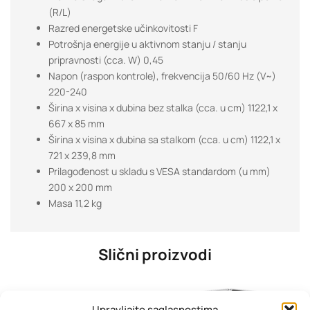
(R/L)
Razred energetske učinkovitosti F
Potrošnja energije u aktivnom stanju / stanju
pripravnosti (cca. W) 0,45
Napon (raspon kontrole), frekvencija 50/60 Hz (V~)
220-240
Širina x visina x dubina bez stalka (cca. u cm) 1122,1 x
667 x 85 mm
Širina x visina x dubina sa stalkom (cca. u cm) 1122,1 x
721 x 239,8 mm
Prilagođenost u skladu s VESA standardom (u mm)
200 x 200 mm
Masa 11,2 kg
Slični proizvodi
Upravljajte saglasnostima