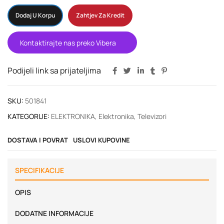
Dodaj U Korpu
Zahtjev Za Kredit
Kontaktirajte nas preko Vibera
Podijeli link sa prijateljima
SKU:
501841
KATEGORIJE:
ELEKTRONIKA
,
Elektronika
,
Televizori
DOSTAVA I POVRAT
USLOVI KUPOVINE
SPECIFIKACIJE
OPIS
DODATNE INFORMACIJE