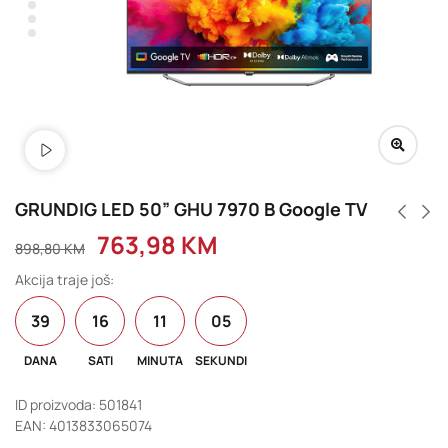
GRUNDIG LED 50” GHU 7970 B Google TV
763,98
KM
898,80
KM
Akcija traje još:
39
16
11
04
DANA
SATI
MINUTA
SEKUNDI
ID proizvoda: 501841
EAN: 4013833065074