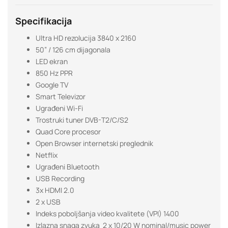
Specifikacija
Ultra HD rezolucija 3840 x 2160
50” / 126 cm dijagonala
LED ekran
850 Hz PPR
Google TV
Smart Televizor
Ugrađeni Wi-Fi
Trostruki tuner DVB-T2/C/S2
Quad Core procesor
Open Browser internetski preglednik
Netflix
Ugrađeni Bluetooth
USB Recording
3x HDMI 2.0
2 x USB
Indeks poboljšanja video kvalitete (VPI) 1400
Izlazna snaga zvuka 2 x 10/20 W nominal/music power