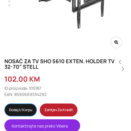
NOSAČ ZA TV SHO 5610 EXTEN. HOLDER TV
32-70” STELL
102,00
KM
ID proizvoda: 105187
EAN: 8590669334292
Dodaj U Korpu
Zahtjev Za Kredit
Kontaktirajte nas preko Vibera