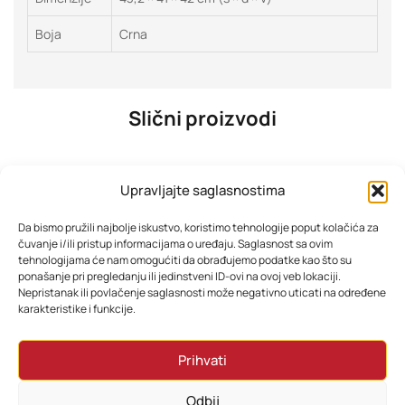
Boja
Crna
Slični proizvodi
Upravljajte saglasnostima
Da bismo pružili najbolje iskustvo, koristimo tehnologije poput kolačića za
čuvanje i/ili pristup informacijama o uređaju. Saglasnost sa ovim
tehnologijama će nam omogućiti da obrađujemo podatke kao što su
ponašanje pri pregledanju ili jedinstveni ID-ovi na ovoj veb lokaciji.
Nepristanak ili povlačenje saglasnosti može negativno uticati na određene
karakteristike i funkcije.
SAMSUNG TV QE65Q7FAAUXXH
TESLA TV 75E645BUW 4K
Prihvati
1.660,62
KM
1.291,38
KM
Odbij