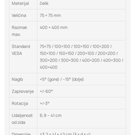
Materijal
čelik
Veličina
75 × 75 mm
Razmak
400 × 400 mm
max.
Standard
75×75 / 100×100 / 100×150 / 100×200 /
VESA
150×100 / 150×150 / 200×100 / 200×200 /
300×200 / 300×300 / 400×200 / 400×300 /
400×400
Nagib
+5° (gore) / –15° (dolje)
Zapisivanje
+/-60°
Rotacija
+/-3°
Udaljenost
6,9 – 41 cm
od zida
Dimenzije
43,2 × 41 × 42 cm (š × d × v)