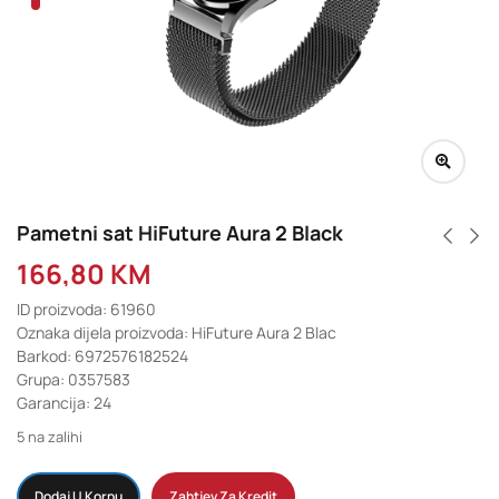
Pametni sat HiFuture Aura 2 Black
166,80
KM
ID proizvoda: 61960
Oznaka dijela proizvoda: HiFuture Aura 2 Blac
Barkod: 6972576182524
Grupa: 0357583
Garancija: 24
5 na zalihi
Dodaj U Korpu
Zahtjev Za Kredit