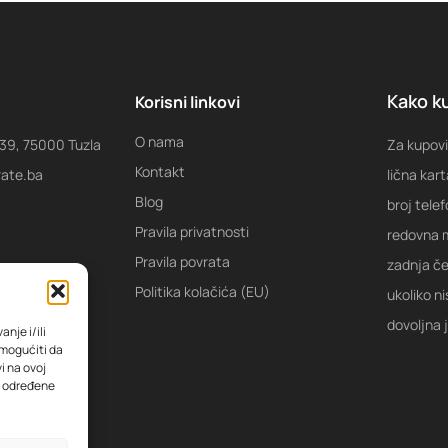
Kako ku
Korisni linkovi
O nama
 39, 75000 Tuzla
Za kupovi
Kontakt
rate.ba
lična kart
Blog
broj tele
Pravila privatnosti
redovna m
Pravila povrata
zadnja ček
Politika kolačića (EU)
ukoliko ni
dovoljna 
nje i/ili
omogućiti da
i na ovoj
na određene