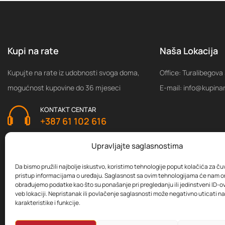
Kupi na rate
Naša Lokacija
Kupujte na rate iz udobnosti svoga doma,
Office: Turalibegova
mogućnost kupovine do 36 mjeseci
E-mail: info@kupina
KONTAKT CENTAR
+387 61 102 616
Upravljajte saglasnostima
Da bismo pružili najbolje iskustvo, koristimo tehnologije poput kolačića za čuva
pristup informacijama o uređaju. Saglasnost sa ovim tehnologijama će nam 
obrađujemo podatke kao što su ponašanje pri pregledanju ili jedinstveni ID-ov
veb lokaciji. Nepristanak ili povlačenje saglasnosti može negativno uticati 
karakteristike i funkcije.