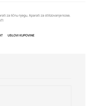
rati za ličnu njegu
,
Aparati za stilizovanje kose
,
TI
AT
USLOVI KUPOVINE