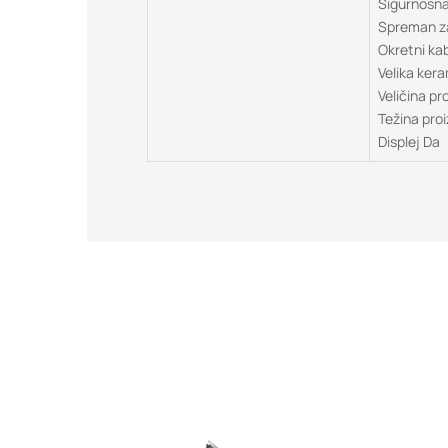
Sigurnosna
Spreman za
Okretni ka
Velika ker
Veličina p
Težina pro
Displej Da