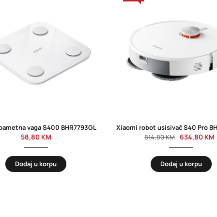
 pametna vaga S400 BHR7793GL
Xiaomi robot usisivač S40 Pro 
58,80
KM
634,80
KM
814,80
KM
Dodaj u korpu
Dodaj u korpu