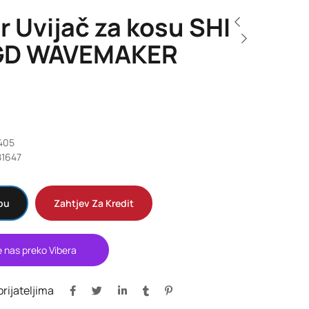
 Uvijač za kosu SHI
GD WAVEMAKER
1405
1647
pu
Zahtjev Za Kredit
e nas preko Vibera
 prijateljima