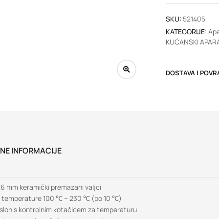
SKU:
521405
KATEGORIJE:
Apa
KUĆANSKI APARA
DOSTAVA I POVR
NE INFORMACIJE
26 mm keramički premazani valjci
i temperature 100 ℃ – 230 ℃ (po 10 ℃)
zaslon s kontrolnim kotačićem za temperaturu