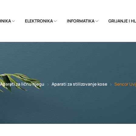
EHNIKA
ELEKTRONIKA
INFORMATIKA
GRIJANJE I 
Aparati za ličnu njegu
Aparati za stilizovanje kose
Sencor Uv