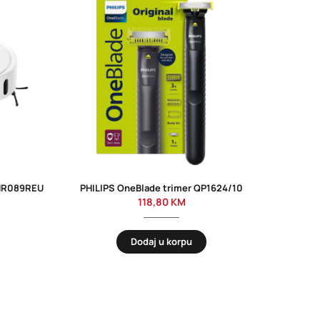
BHR089REU
PHILIPS OneBlade trimer QP1624/10
Usisi
118,80
KM
Dodaj u korpu