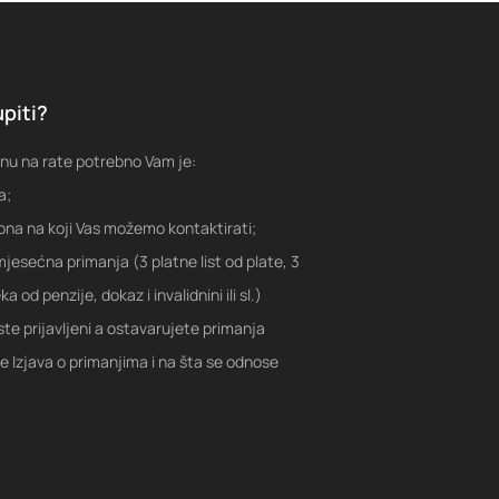
piti?
nu na rate potrebno Vam je:
a;
fona na koji Vas možemo kontaktirati;
jesećna primanja (3 platne list od plate, 3
a od penzije, dokaz i invalidnini ili sl.)
ste prijavljeni a ostavarujete primanja
je Izjava o primanjima i na šta se odnose