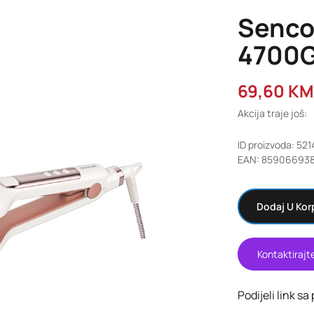
Sencor
4700
69,60
KM
Akcija traje još:
ID proizvoda: 52
EAN: 859066938
Dodaj U Kor
Kontaktirajt
Podijeli link sa