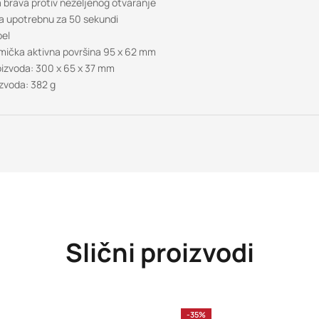
 brava protiv neželjenog otvaranje
 upotrebnu za 50 sekundi
bel
amička aktivna površina 95 x 62 mm
roizvoda: 300 x 65 x 37 mm
izvoda: 382 g
Slični proizvodi
-35%