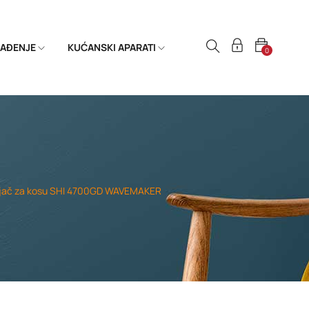
HLAĐENJE
KUĆANSKI APARATI
0
ijač za kosu SHI 4700GD WAVEMAKER