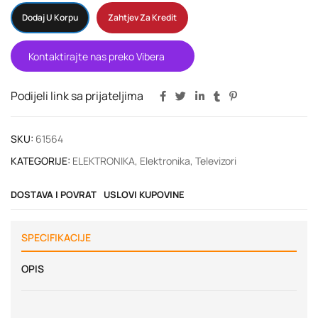
Dodaj U Korpu
Zahtjev Za Kredit
Kontaktirajte nas preko Vibera
Podijeli link sa prijateljima
SKU:
61564
KATEGORIJE:
ELEKTRONIKA
,
Elektronika
,
Televizori
DOSTAVA I POVRAT
USLOVI KUPOVINE
SPECIFIKACIJE
OPIS