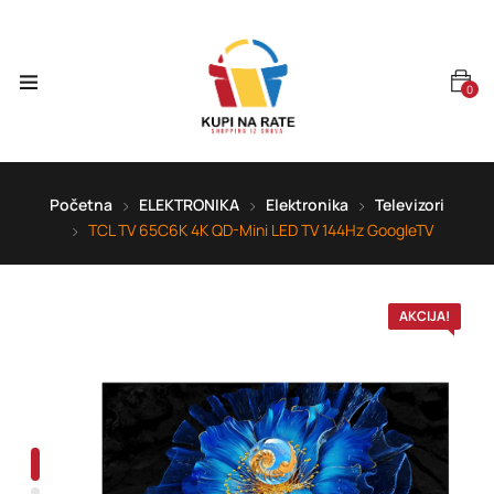
0
Početna
ELEKTRONIKA
Elektronika
Televizori
TCL TV 65C6K 4K QD-Mini LED TV 144Hz GoogleTV
AKCIJA!