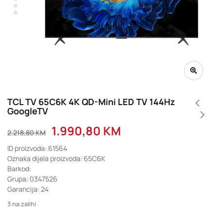
TCL TV 65C6K 4K QD-Mini LED TV 144Hz
GoogleTV
1.990,80
KM
2.218,80
KM
ID proizvoda: 61564
Oznaka dijela proizvoda: 65C6K
Barkod:
Grupa: 0347526
Garancija: 24
3 na zalihi