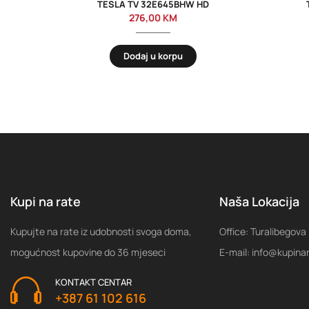
TESLA TV 32E645BHW HD
276,00
KM
Dodaj u korpu
Kupi na rate
Naša Lokacija
Kupujte na rate iz udobnosti svoga doma,
Office: Turalibegova
mogućnost kupovine do 36 mjeseci
E-mail: info@kupina
KONTAKT CENTAR
+387 61 102 616