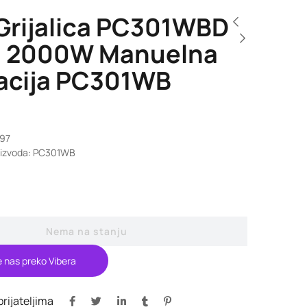
 Grijalica PC301WBD
 2000W Manuelna
acija PC301WB
497
roizvoda: PC301WB
Nema na stanju
e nas preko Vibera
 prijateljima