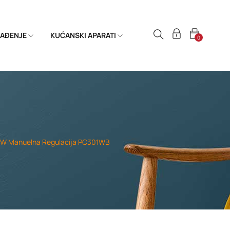
HLAĐENJE
KUĆANSKI APARATI
0
0W Manuelna Regulacija PC301WB