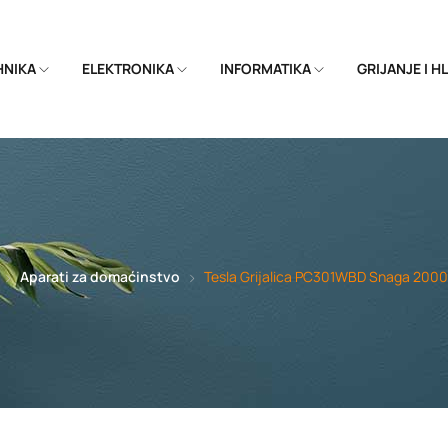
EHNIKA
ELEKTRONIKA
INFORMATIKA
GRIJANJE I 
Aparati za domaćinstvo
Tesla Grijalica PC301WBD Snaga 200