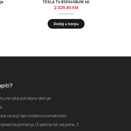
je
TESLA TV 85E645BUW 4K
SA
2.029,85
KM
Dodaj u korpu
piti?
nu na rate potrebno Vam je:
a;
fona na koji Vas možemo kontaktirati;
jesećna primanja (3 platne list od plate, 3