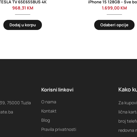
TESLA TV 65E655BUS 4K
iPhone 15 128GB – Sve bo
968,31
KM
1.699,00
KM
Dodaj u korpu
Odaberi opcije
Kako ku
Korisni linkovi
O nama
 39, 75000 Tuzla
Za kupovi
Kontakt
rate.ba
lična kart
Blog
broj tele
Pravila privatnosti
redovna m