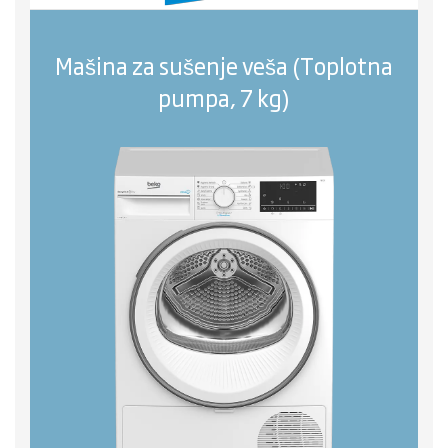
Mašina za sušenje veša (Toplotna
pumpa, 7 kg)