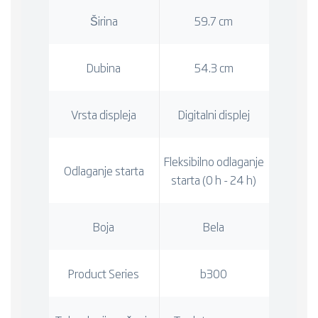
Širina
59.7 cm
Dubina
54.3 cm
Vrsta displeja
Digitalni displej
Fleksibilno odlaganje
Odlaganje starta
starta (0 h - 24 h)
Boja
Bela
Product Series
b300