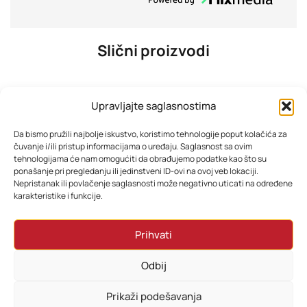
Slični proizvodi
Upravljajte saglasnostima
Da bismo pružili najbolje iskustvo, koristimo tehnologije poput kolačića za
čuvanje i/ili pristup informacijama o uređaju. Saglasnost sa ovim
tehnologijama će nam omogućiti da obrađujemo podatke kao što su
ponašanje pri pregledanju ili jedinstveni ID-ovi na ovoj veb lokaciji.
Nepristanak ili povlačenje saglasnosti može negativno uticati na određene
karakteristike i funkcije.
Beko Mašina za sušenje BM3T38239WBB
Beko Ugradbeni set N16 BBSE17300B Indukcija
Prihvati
1.390,80
KM
1.438,80
KM
Odbij
Dodaj u korpu
Dodaj u korpu
Prikaži podešavanja