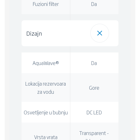
Fuzioni filter
Da
Dizajn
AquaWave®
Da
Lokacija rezervoara
Gore
za vodu
Osvetljenje u bubnju
DC LED
Transparent -
Vrsta vrata