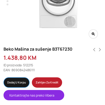
Beko Mašina za sušenje B3T67230
1.438,80
KM
ID proizvoda: 512215
EAN: 8690842486111
Dodaj U Korpu
Zahtjev Za Kredit
Kontaktirajte nas preko Vibera