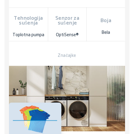
Tehnologija
Senzor za
Boja
sušenja
sušenje
Bela
Toplotna pumpa
OptiSense®
Značajke