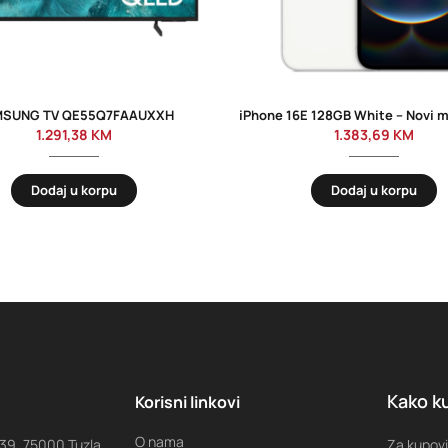
SUNG TV QE55Q7FAAUXXH
1.291,38
KM
1.383,69
KM
Dodaj u korpu
Dodaj u korpu
Kako ku
Korisni linkovi
O nama
 39, 75000 Tuzla
Za kupovi