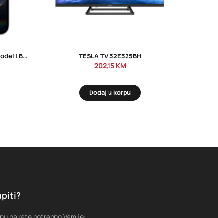
iPhone 16E 128GB White – Novi model | Besplatna dostava
TESLA TV 32E325BH
202,15
KM
Dodaj u korpu
piti?
nu na rate potrebno Vam je: