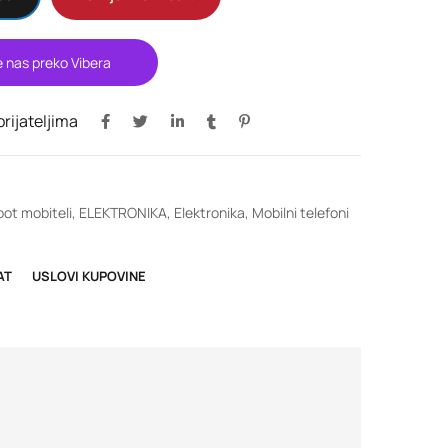
e nas preko Vibera
 prijateljima
ot mobiteli
,
ELEKTRONIKA
,
Elektronika
,
Mobilni telefoni
AT
USLOVI KUPOVINE