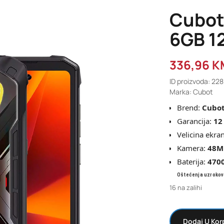
Cubot
6GB 1
336,96
K
ID proizvoda: 22
Marka: Cubot
Brend:
Cubo
Garancija:
12
Velicina ekra
Kamera:
48
M
Baterija:
470
Oštećenja uzrokov
16 na zalihi
Dodaj U Kor