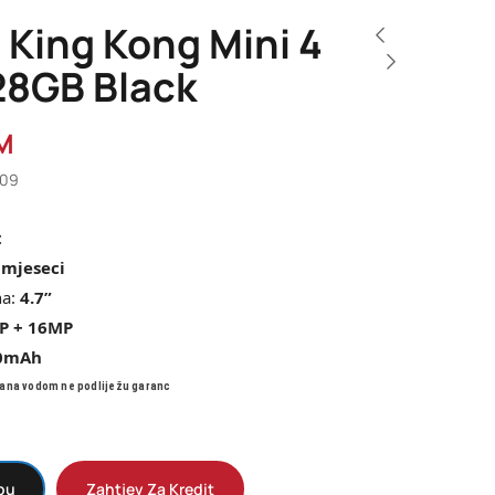
 King Kong Mini 4
28GB Black
M
809
t
 mjeseci
na:
4.7”
P + 16MP
0
mAh
ana vodom ne podliježu garanc
pu
Zahtjev Za Kredit