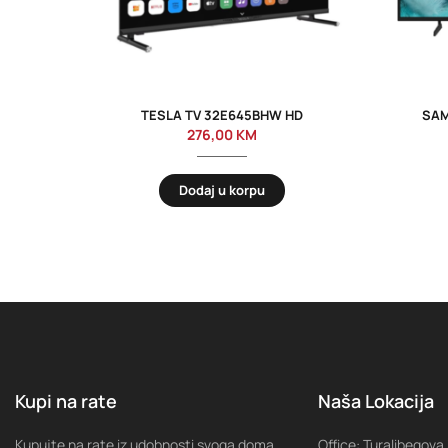
TESLA TV 32E645BHW HD
SAM
276,00
KM
Dodaj u korpu
Kupi na rate
Naša Lokacija
Kupujte na rate iz udobnosti svoga doma,
Office: Turalibegova