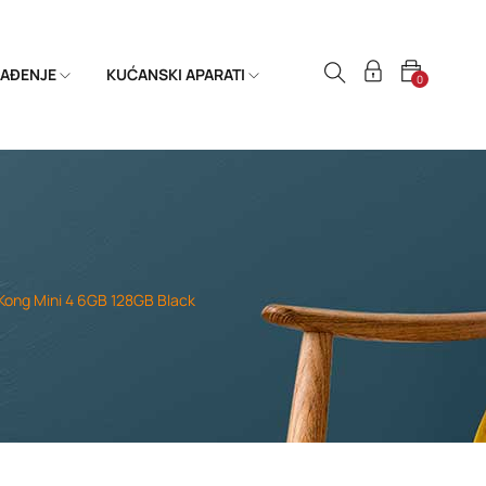
HLAĐENJE
KUĆANSKI APARATI
0
Kong Mini 4 6GB 128GB Black