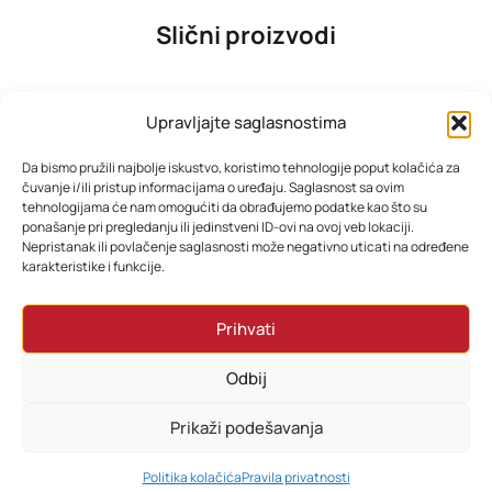
Slični proizvodi
Upravljajte saglasnostima
Da bismo pružili najbolje iskustvo, koristimo tehnologije poput kolačića za
čuvanje i/ili pristup informacijama o uređaju. Saglasnost sa ovim
tehnologijama će nam omogućiti da obrađujemo podatke kao što su
ponašanje pri pregledanju ili jedinstveni ID-ovi na ovoj veb lokaciji.
Nepristanak ili povlačenje saglasnosti može negativno uticati na određene
karakteristike i funkcije.
SAMSUNG TV QE55Q7FAAUXXH
TESLA TV 32E635BHS
Prihvati
1.291,38
KM
322,15
KM
Odbij
Dodaj u korpu
Dodaj u korpu
Prikaži podešavanja
0
Politika kolačića
Pravila privatnosti
HOME
PRETRAŽI
KORPA
MOJ RAČUN