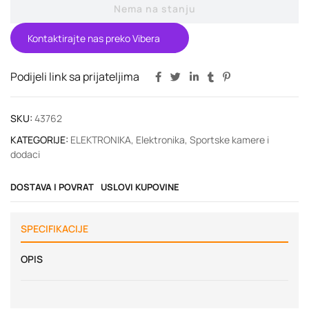
Nema na stanju
Kontaktirajte nas preko Vibera
Podijeli link sa prijateljima
SKU:
43762
KATEGORIJE:
ELEKTRONIKA
,
Elektronika
,
Sportske kamere i
dodaci
DOSTAVA I POVRAT
USLOVI KUPOVINE
SPECIFIKACIJE
OPIS