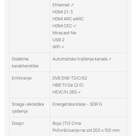
Ethernet ✓
HDMI 2.1: 3
HDMI ARC eARC
HDMI CEC ✓
Miracast Ne
USB 2
WiFi ✓
Dodatne
Automatsko traženje kanala ✓
karakteristike
Emitiranje
DVB DVB-T2/C/S2
HBB TV Da (2.0)
HEVC/H.265 ✓
Snaga i ekološka
Energetska klasa – SDR G
rješenja
Dizajn
Boja (TV) Crna
Pričvršćivanje na zid 200 x 100 mm