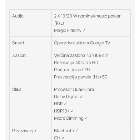
Audio
2 X 10/20 W nominal/music power
(R/L)
Magic Fidelity ✓
Smart
Operativni sistem Google TV
Zaslon
Veličina zaslona 43”/108 cm
Rezolucija 4K Ultra HD
Ploča zaslona LED
Frekvencija panela (Hz) 50
Slika
Procesor Quad Core
Dolby Digital ✓
HDR ✓
HDR10+ ✓
Micro Dimming ✓
Povezivanje
Bluetooth ✓
CI+ ✓