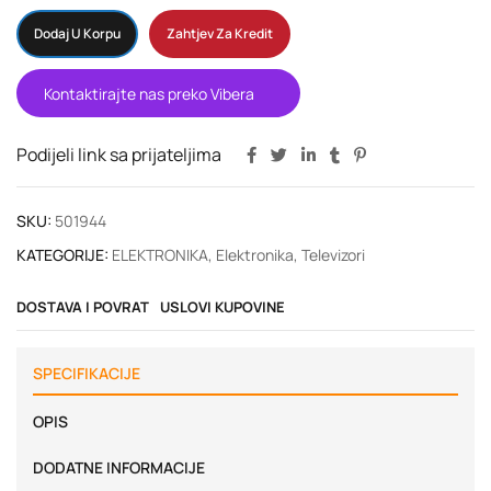
Dodaj U Korpu
Zahtjev Za Kredit
Kontaktirajte nas preko Vibera
Podijeli link sa prijateljima
SKU:
501944
KATEGORIJE:
ELEKTRONIKA
,
Elektronika
,
Televizori
DOSTAVA I POVRAT
USLOVI KUPOVINE
SPECIFIKACIJE
OPIS
DODATNE INFORMACIJE