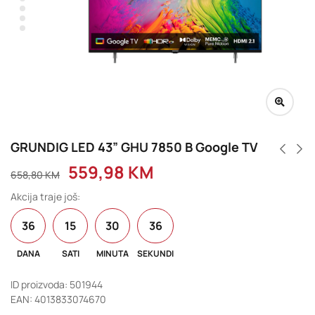
GRUNDIG LED 43” GHU 7850 B Google TV
559,98
KM
658,80
KM
Akcija traje još:
36
15
30
36
DANA
SATI
MINUTA
SEKUNDI
ID proizvoda: 501944
EAN: 4013833074670