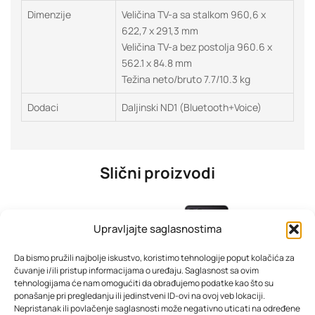
Dimenzije
Veličina TV-a sa stalkom 960,6 x
622,7 x 291,3 mm
Veličina TV-a bez postolja 960.6 x
562.1 x 84.8 mm
Težina neto/bruto 7.7/10.3 kg
Dodaci
Daljinski ND1 (Bluetooth+Voice)
Slični proizvodi
Upravljajte saglasnostima
Da bismo pružili najbolje iskustvo, koristimo tehnologije poput kolačića za
čuvanje i/ili pristup informacijama o uređaju. Saglasnost sa ovim
tehnologijama će nam omogućiti da obrađujemo podatke kao što su
ponašanje pri pregledanju ili jedinstveni ID-ovi na ovoj veb lokaciji.
Nepristanak ili povlačenje saglasnosti može negativno uticati na određene