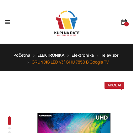
0
Početna
ELEKTRONIKA
Elektronika
Televizori
GRUNDIG LED 43” GHU 7850 B Google TV
AKCIJA!