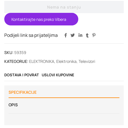
Nema na stanju
Kontaktirajte nas preko Vibera
Podijeli link sa prijateljima
SKU:
59359
KATEGORIJE:
ELEKTRONIKA
,
Elektronika
,
Televizori
DOSTAVA I POVRAT
USLOVI KUPOVINE
SPECIFIKACIJE
OPIS