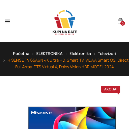
0
Početna
ELEKTRONIKA
Elektronika
Televizori
HISENSE TV 65A6N 4K Ultra HD, Smart TV, VIDAA Smart OS, Direct
Full Array, DTS Virtual X, Dolby Vision HDR MODEL 2024
AKCIJA!