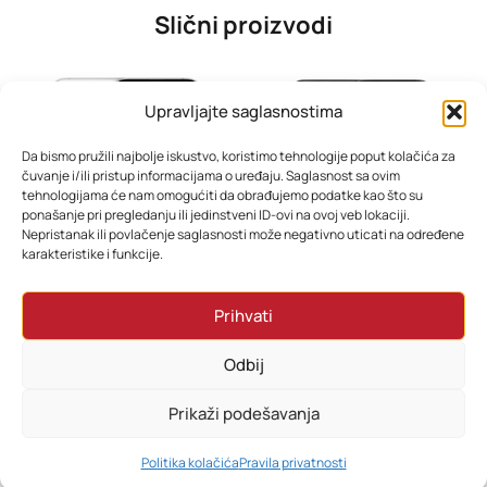
Slični proizvodi
Upravljajte saglasnostima
Da bismo pružili najbolje iskustvo, koristimo tehnologije poput kolačića za
čuvanje i/ili pristup informacijama o uređaju. Saglasnost sa ovim
tehnologijama će nam omogućiti da obrađujemo podatke kao što su
ponašanje pri pregledanju ili jedinstveni ID-ovi na ovoj veb lokaciji.
Nepristanak ili povlačenje saglasnosti može negativno uticati na određene
karakteristike i funkcije.
iPhone 16E 128GB White – Novi model | Besplatna dostava
iPhone 16 Pro Max 256GB – Sve boje | Besplatna dostava
Prihvati
1.383,69
KM
2.999,00
KM
Odbij
Dodaj u korpu
Odaberi opcije
Prikaži podešavanja
0
Politika kolačića
Pravila privatnosti
HOME
PRETRAŽI
KORPA
MOJ RAČUN